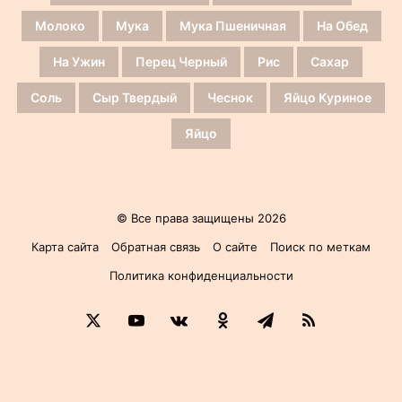
Молоко
Мука
Мука Пшеничная
На Обед
На Ужин
Перец Черный
Рис
Сахар
Соль
Сыр Твердый
Чеснок
Яйцо Куриное
Яйцо
© Все права защищены 2026
Карта сайта
Обратная связь
О сайте
Поиск по меткам
Политика конфиденциальности
X
YouTube
vk.com
Одноклассники
Telegram
RSS