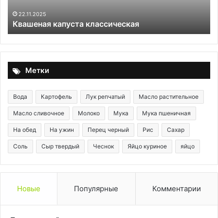
вк
ощ
22.11.2025
Квашеная капуста классическая
Метки
Вода
Картофель
Лук репчатый
Масло растительное
Масло сливочное
Молоко
Мука
Мука пшеничная
На обед
На ужин
Перец черный
Рис
Сахар
Соль
Сыр твердый
Чеснок
Яйцо куриное
яйцо
Новые
Популярные
Комментарии