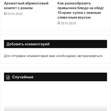
Ароматный абрикосовый
Как разнообразить
компот с ромом
привычное блюдо на обед!
10 крем-супов с нежным
25.10.2025
сливочным вкусом
25.10.2025
Добавить комментарий
Для отправки комментария вам необходимо
авторизоваться
.
Случайные
Читаем
этикетку
правильно:
как
разобраться