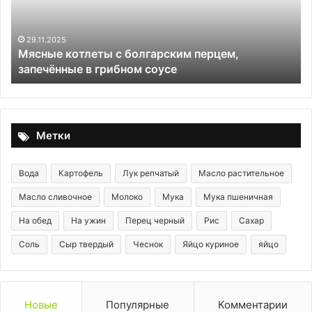
в
«Е-
26.09.2025
Читаем этикетку правильно: как
шках»
м перцем,
«Е-шках» в составе и выбрать м
в
натуральный продукт
составе
и
выбрать
максимально
натуральный
Метки
продукт
Вода
Картофель
Лук репчатый
Масло растительное
Масло сливочное
Молоко
Мука
Мука пшеничная
На обед
На ужин
Перец черный
Рис
Сахар
Соль
Сыр твердый
Чеснок
Яйцо куриное
яйцо
Новые
Популярные
Комментарии