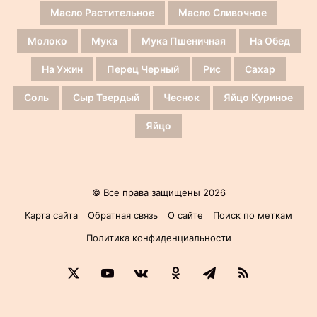
Масло Растительное
Масло Сливочное
Молоко
Мука
Мука Пшеничная
На Обед
На Ужин
Перец Черный
Рис
Сахар
Соль
Сыр Твердый
Чеснок
Яйцо Куриное
Яйцо
© Все права защищены 2026
Карта сайта
Обратная связь
О сайте
Поиск по меткам
Политика конфиденциальности
X
YouTube
vk.com
Одноклассники
Telegram
RSS