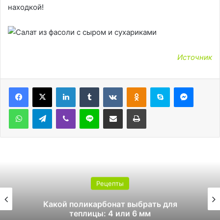
находкой!
Источник
LinkedIn
Tumblr
Вконтакте
Одноклассники
Skype
Messen
WhatsApp
Telegram
Viber
Line
Поделиться через электронную почту
Печатать
Рецепты
Какой поликарбонат выбрать для
теплицы: 4 или 6 мм