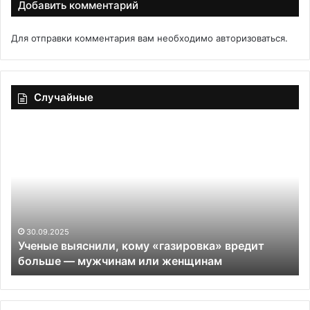
Добавить комментарий
Для отправки комментария вам необходимо
авторизоваться
.
Случайные
Ученые
Со
выяснили,
тр
кому
ло
«газировка»
ко
вредит
дл
больше
л
—
гр
мужчинам
и
30.09.2025
Ученые выяснили, кому «газировка» вредит
или
на
больше — мужчинам или женщинам
женщинам