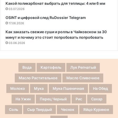
Какой поликарбонат выбрать для теплицы: 4 или 6 мм
03.07.2026
OSINT и цифровой след RuDossier Telegram
17.06.2026
Как заказать свежие суши и роллы в Чайковском за 30
минут и почему это стоит попробовать попробовать
03.06.2026
Вода
Картофель
Лук Репчатый
Масло Растительное
Масло Сливочное
Молоко
Мука
Мука Пшеничная
На Обед
На Ужин
Перец Черный
Рис
Сахар
Соль
Сыр Твердый
Чеснок
Яйцо Куриное