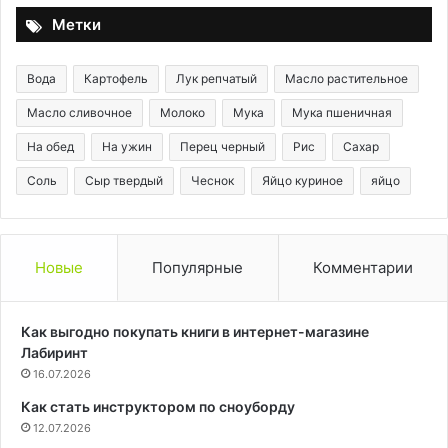
Метки
Вода
Картофель
Лук репчатый
Масло растительное
Масло сливочное
Молоко
Мука
Мука пшеничная
На обед
На ужин
Перец черный
Рис
Сахар
Соль
Сыр твердый
Чеснок
Яйцо куриное
яйцо
Новые
Популярные
Комментарии
Как выгодно покупать книги в интернет-магазине
Лабиринт
16.07.2026
Как стать инструктором по сноуборду
12.07.2026