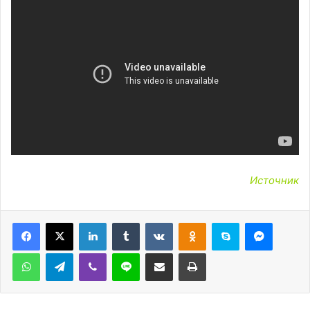
Источник
LinkedIn
Tumblr
Вконтакте
Одноклассники
Skype
Messen
WhatsApp
Telegram
Viber
Line
Поделиться через электронную почту
Печатать