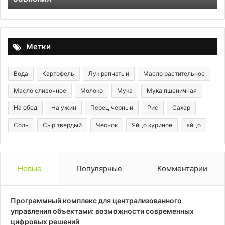
—
шеф-
повар
объяснил
Метки
Вода
Картофель
Лук репчатый
Масло растительное
Масло сливочное
Молоко
Мука
Мука пшеничная
На обед
На ужин
Перец черный
Рис
Сахар
Соль
Сыр твердый
Чеснок
Яйцо куриное
яйцо
Новые
Популярные
Комментарии
Программный комплекс для централизованного
управления объектами: возможности современных
цифровых решений