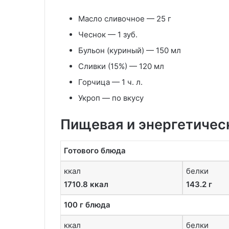
Масло сливочное
—
25 г
Чеснок
—
1 зуб.
Бульон
(куриный) —
150 мл
Сливки
(15%) —
120 мл
Горчица
—
1 ч. л.
Укроп
—
по вкусу
Пищевая и энергетичес
Готового блюда
ккал
белки
1710.8 ккал
143.2 г
100 г блюда
ккал
белки