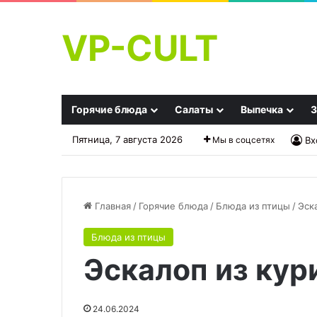
VP-CULT
Горячие блюда
Салаты
Выпечка
З
Пятница, 7 августа 2026
Мы в соцсетях
Вх
Главная
/
Горячие блюда
/
Блюда из птицы
/
Эск
Блюда из птицы
Как
Вода
Эскалоп из кур
сделать
Сасси
грибы
«Пей
полезнее
и
и
худей»
24.06.2024