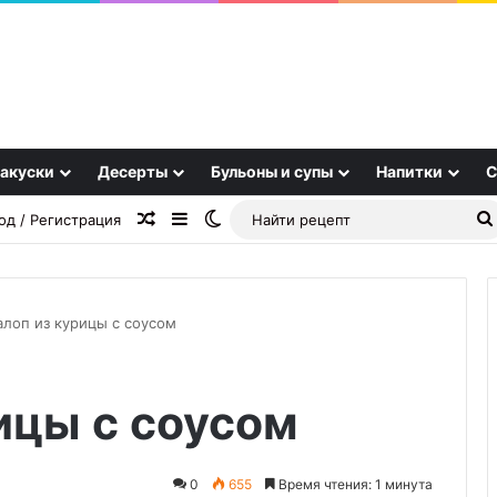
акуски
Десерты
Бульоны и супы
Напитки
С
Случайная статья
Sidebar
Switch skin
од / Регистрация
алоп из курицы с соусом
ДИЗАЛЬТ:
ицы с соусом
энергетическая
независимость
как
философия
0
655
Время чтения: 1 минута