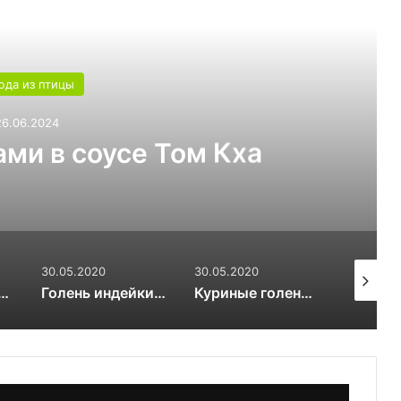
ь следующую
да из птицы
26.06.2024
ми в соусе Том Кха
30.05.2020
30.05.2020
29.05.20
а в луковом соусе
Голень индейки, запеченная с пряным картофелем
Куриные голени с рисом «Простецкие»