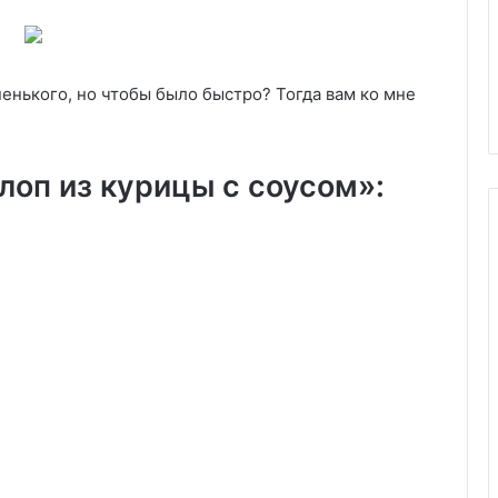
современной
06.09.2025
надежности
ДИЗАЛЬТ: энергетическая
независимость как философи
ненького, но чтобы было быстро? Тогда вам ко мне
ей и худей»
современной надежности
лоп из курицы с соусом»: