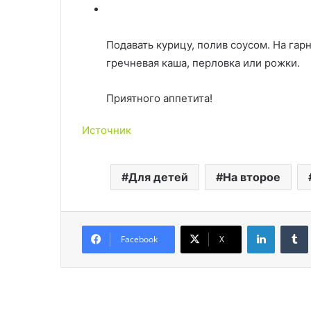
Подавать курицу, полив соусом. На га
гречневая каша, перловка или рожки.
Приятного аппетита!
Источник
Для детей
На второе
LinkedIn
Facebook
X