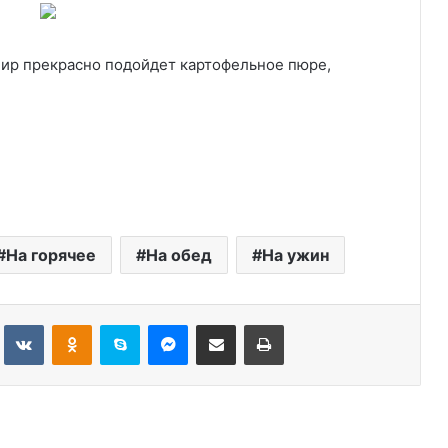
рнир прекрасно подойдет картофельное пюре,
На горячее
На обед
На ужин
Tumblr
Вконтакте
Одноклассники
Skype
Messenger
Поделиться через электронную почту
Печатать