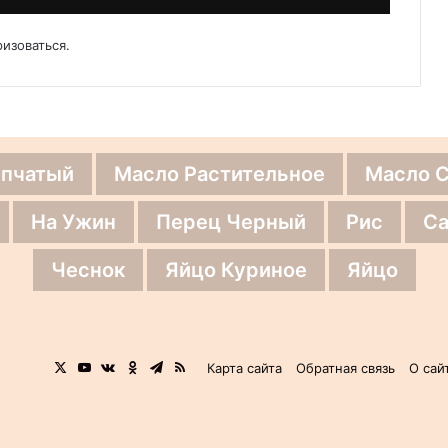
ризоваться
.
епчатый
Масло Растительное
Масло 
На Ужин
Перец Черный
Рис
Са
Чеснок
Яйцо Куриное
Яйцо
X
YouTube
vk.com
Одноклассники
Telegram
RSS
Карта сайта
Обратная связь
О сай