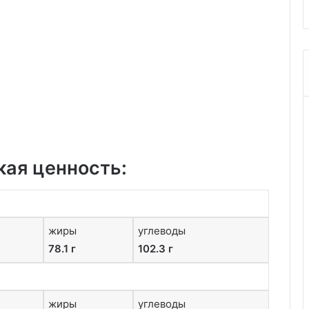
кая ценность:
жиры
углеводы
78.1 г
102.3 г
жиры
углеводы