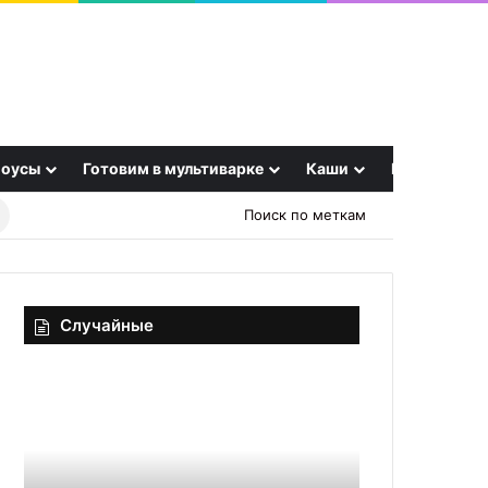
оусы
Готовим в мультиварке
Каши
Еще
Найти
Поиск по меткам
рецепт
Случайные
Тайная
Японский
власть
омлет
ароматов:
«Тамаго-
как
яки»
запахи