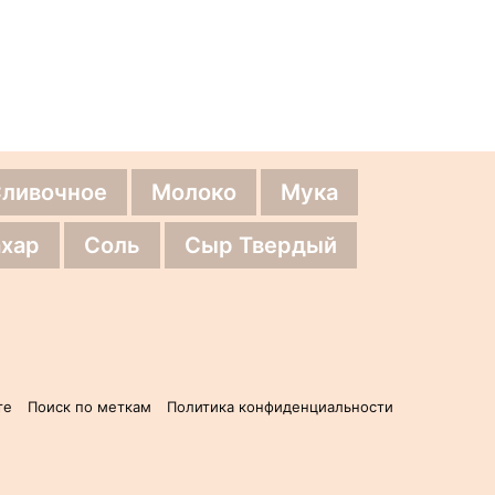
Сливочное
Молоко
Мука
хар
Соль
Сыр Твердый
те
Поиск по меткам
Политика конфиденциальности