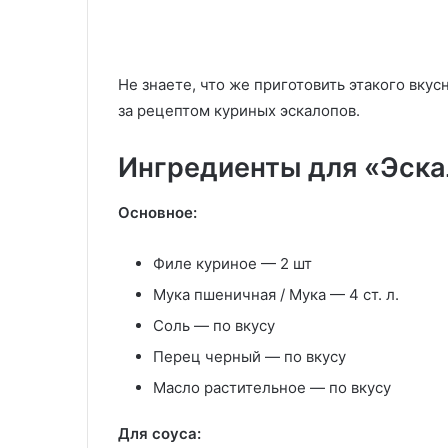
обогатить
23.09.2025
рацион
Как сделать грибы полезнее и
витамином
обогатить рацион витамином D
D
29.05.2020
— простой лайфхак от эксперта
Не знаете, что же приготовить этакого вкус
Вода Сасси «П
—
простой
за рецептом куриных эскалопов.
лайфхак
от
Ингредиенты для «Эска
эксперта
Основное:
Филе куриное
—
2 шт
Мука пшеничная
/
Мука
—
4 ст. л.
Соль
—
по вкусу
Перец черный
—
по вкусу
Масло растительное
—
по вкусу
Для соуса: