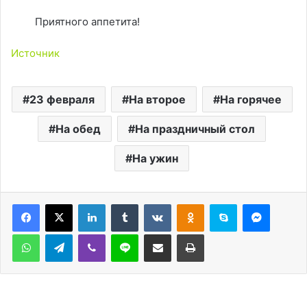
Приятного аппетита!
Источник
23 февраля
На второе
На горячее
На обед
На праздничный стол
На ужин
LinkedIn
Tumblr
Вконтакте
Одноклассники
Skype
Messen
WhatsApp
Telegram
Viber
Line
Поделиться через электронную почту
Печатать