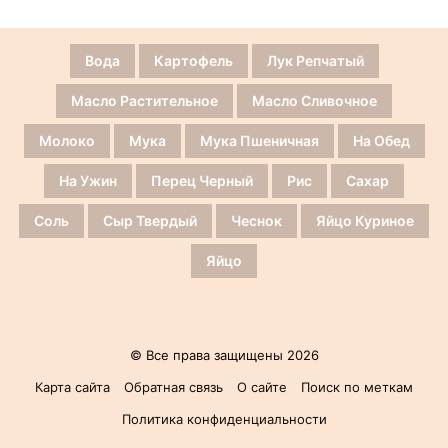
Вода
Картофель
Лук Репчатый
Масло Растительное
Масло Сливочное
Молоко
Мука
Мука Пшеничная
На Обед
На Ужин
Перец Черный
Рис
Сахар
Соль
Сыр Твердый
Чеснок
Яйцо Куриное
Яйцо
© Все права защищены 2026
Карта сайта
Обратная связь
О сайте
Поиск по меткам
Политика конфиденциальности