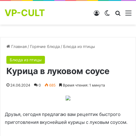
VP-CULT
Войти
Switch skin
Найти
М
Главная
/
Горячие блюда
/
Блюда из птицы
Блюда из птицы
Курица в луковом соусе
24.06.2024
0
685
Время чтения: 1 минута
Друзья, сегодня предлагаю вам рецептик быстрого
приготовления вкуснейшей курицы с луковым соусом.