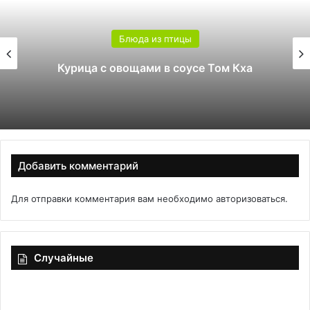
Блюда из птицы
Курица с овощами в соусе Том Кха
Добавить комментарий
Для отправки комментария вам необходимо
авторизоваться
.
Случайные
Сдуваются,
Ко
как
из