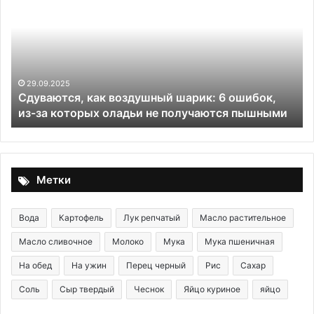
воздушный
ба
шарик:
6
ошибок,
из-
за
29.09.2025
Сдуваются, как воздушный шарик: 6 ошибок,
которых
из-за которых оладьи не получаются пышными
оладьи
не
получаются
пышными
Метки
Вода
Картофель
Лук репчатый
Масло растительное
Масло сливочное
Молоко
Мука
Мука пшеничная
На обед
На ужин
Перец черный
Рис
Сахар
Соль
Сыр твердый
Чеснок
Яйцо куриное
яйцо