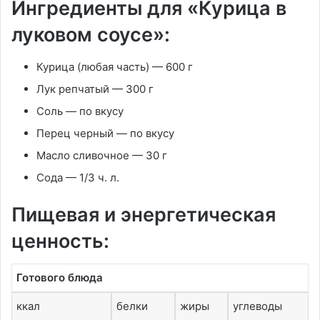
Ингредиенты для «Курица в
луковом соусе»:
Курица
(любая часть) —
600 г
Лук репчатый
—
300 г
Соль
—
по вкусу
Перец черный
—
по вкусу
Масло сливочное
—
30 г
Сода
—
1/3 ч. л.
Пищевая и энергетическая
ценность:
Готового блюда
ккал
белки
жиры
углеводы