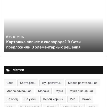
Десерт
«Сочные
дольки»
 В Сети
29.05.2020
ешения
Десерт «Сочные дольки»
Метки
Вода
Картофель
Лук репчатый
Масло растительное
Масло сливочное
Молоко
Мука
Мука пшеничная
На обед
На ужин
Перец черный
Рис
Сахар