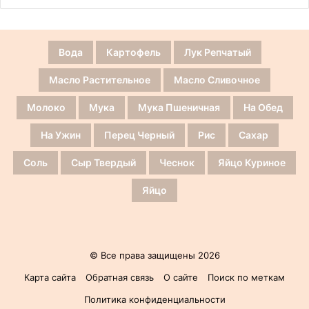
Вода
Картофель
Лук Репчатый
Масло Растительное
Масло Сливочное
Молоко
Мука
Мука Пшеничная
На Обед
На Ужин
Перец Черный
Рис
Сахар
Соль
Сыр Твердый
Чеснок
Яйцо Куриное
Яйцо
© Все права защищены 2026
Карта сайта
Обратная связь
О сайте
Поиск по меткам
Политика конфиденциальности