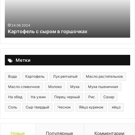
24.06.2024
Картофель с сыром в горшочках
Метки
Вода
Картофель
Лук репчатый
Масло растительное
Масло сливочное
Молоко
Мука
Мука пшеничная
На обед
На ужин
Перец черный
Рис
Сахар
Соль
Сыр твердый
Чеснок
Яйцо куриное
яйцо
Новые
Популярные
Комментарии