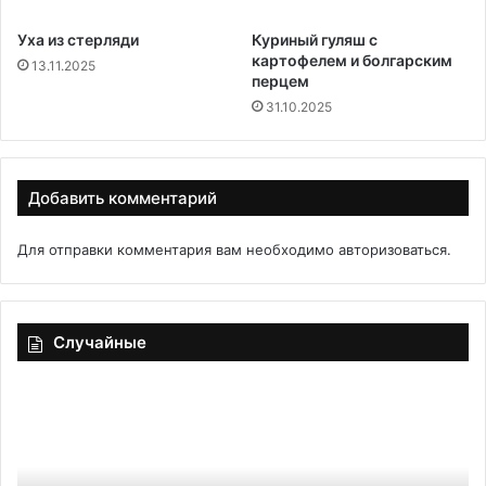
Уха из стерляди
Куриный гуляш с
картофелем и болгарским
13.11.2025
перцем
31.10.2025
Добавить комментарий
Для отправки комментария вам необходимо
авторизоваться
.
Случайные
Картофель
Ол
с
из
сыром
ка
в
на
горшочках
ск