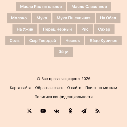
Масло Растительное
Масло Сливочное
Молоко
Мука
Мука Пшеничная
На Обед
На Ужин
Перец Черный
Рис
Сахар
Соль
Сыр Твердый
Чеснок
Яйцо Куриное
Яйцо
© Все права защищены 2026
Карта сайта
Обратная связь
О сайте
Поиск по меткам
Политика конфиденциальности
X
YouTube
vk.com
Одноклассники
Telegram
RSS