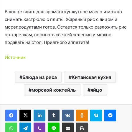
В конце влить для аромата кунжутное масло и можно
снимать кастрюлю с плиты. Жареный рис с яйцом и
морепродуктами готов. Остается только разложить рис
по тарелкам, посыпать свежей зеленью и можно
подавать на стол. Приятного аппетита!
Источник
Блюда из риса
Китайская кухня
морской коктейль
яйцо
LinkedIn
Tumblr
Вконтакте
Одноклассники
Skype
Messen
WhatsApp
Telegram
Viber
Line
Поделиться через электронную почту
Печатать