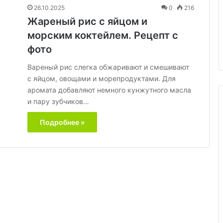
кто-
Почему нам неприятно
26.10.2025
0
216
то
слушать, когда кто-то рядом
Жареный рис с яйцом и
рядом
ырный рулет с
ест — эксперт рассказал о
морским коктейлем. Рецепт с
ест
необычном явлении
—
фото
эксперт
рассказал
Вареный рис слегка обжаривают и смешивают
о
с яйцом, овощами и морепродуктами. Для
необычном
аромата добавляют немного кунжутного масла
явлении
и пару зубчиков…
Подробнее »