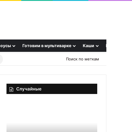
оусы
Готовим в мультиварке
Каши
Еще
Найти
Поиск по меткам
рецепт
Случайные
Айвовый
Лайфхак
мармелад
для
(Ayva
быстрого
marmeladı)
ужина:
используем