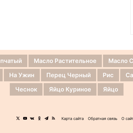
епчатый
Масло Растительное
Масло 
На Ужин
Перец Черный
Рис
Са
Чеснок
Яйцо Куриное
Яйцо
X
YouTube
vk.com
Одноклассники
Telegram
RSS
Карта сайта
Обратная связь
О сай