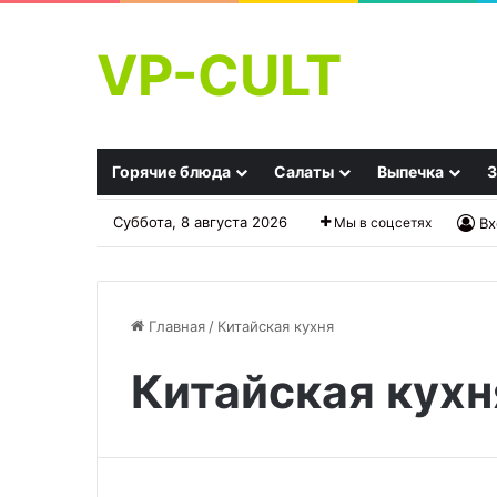
VP-CULT
Горячие блюда
Салаты
Выпечка
З
Суббота, 8 августа 2026
Мы в соцсетях
Вх
Главная
/
Китайская кухня
Китайская кухн
Праздничный
сырный
рулет
с
курицей