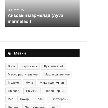
китайский
27.09.2025
способ
Лайфхак дл
15.11.2025
приготовления
Айвовый мармелад (Ayva
используем
стир-
marmeladı)
приготовле
фрай
Метки
Вода
Картофель
Лук репчатый
Масло растительное
Масло сливочное
Молоко
Мука
Мука пшеничная
На обед
На ужин
Перец черный
Рис
Сахар
Соль
Сыр твердый
Чеснок
Яйцо куриное
яйцо