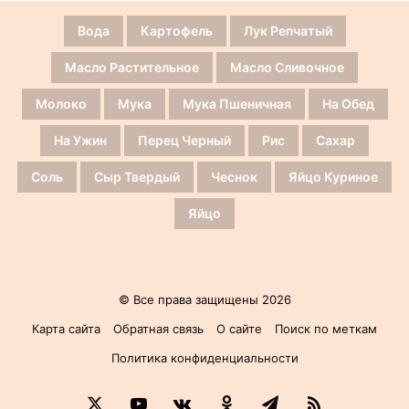
Вода
Картофель
Лук Репчатый
Масло Растительное
Масло Сливочное
Молоко
Мука
Мука Пшеничная
На Обед
На Ужин
Перец Черный
Рис
Сахар
Соль
Сыр Твердый
Чеснок
Яйцо Куриное
Яйцо
© Все права защищены 2026
Карта сайта
Обратная связь
О сайте
Поиск по меткам
Политика конфиденциальности
X
YouTube
vk.com
Одноклассники
Telegram
RSS