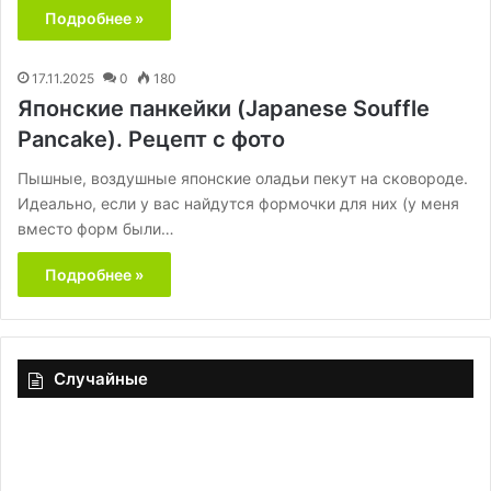
Подробнее »
17.11.2025
0
180
Японские панкейки (Japanese Souffle
Pancake). Рецепт с фото
Пышные, воздушные японские оладьи пекут на сковороде.
Идеально, если у вас найдутся формочки для них (у меня
вместо форм были…
Подробнее »
Случайные
Табуле
с
лаймом,