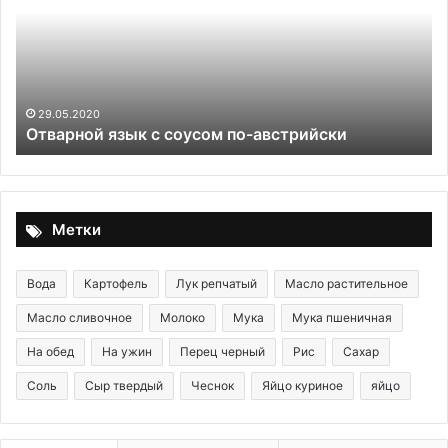
кинзой
и
острым
перцем
04.12.2025
зык с соусом по-австрийски
Табуле с лаймо
Метки
Вода
Картофель
Лук репчатый
Масло растительное
Масло сливочное
Молоко
Мука
Мука пшеничная
На обед
На ужин
Перец черный
Рис
Сахар
Соль
Сыр твердый
Чеснок
Яйцо куриное
яйцо