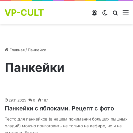
VP-CULT
Войти
Switch skin
Найти
М
Главная
/
Панкейки
Панкейки
29.11.2025
0
187
Панкейки с яблоками. Рецепт с фото
Тесто для панкейков (в нашем понимании больших пышных
оладий) можно приготовить не только на кефире, но и на
сметане. Важно,…