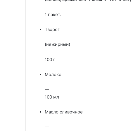
—
1 пакет.
Творог
(нежирный)
—
100 г
Молоко
—
100 мл
Масло сливочное
—