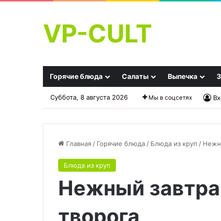
VP-CULT
Горячие блюда
Салаты
Выпечка
З
Суббота, 8 августа 2026
Мы в соцсетях
Вх
Главная
/
Горячие блюда
/
Блюда из круп
/
Нежны
Блюда из круп
Праздничный
Торт
Нежный завтрак
салат
«Пища
«Любимчик»
Богов»
—
творога
лучший,
12.12.2025