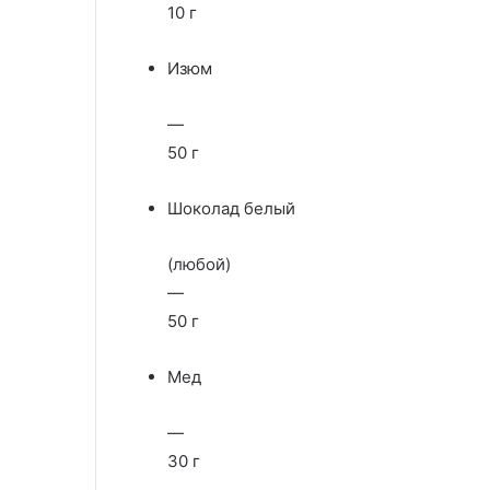
10 г
Изюм
—
50 г
Шоколад белый
(любой)
—
50 г
Мед
—
30 г