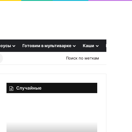
оусы
Готовим в мультиварке
Каши
Еще
Найти
Поиск по меткам
рецепт
Случайные
Бугаца
Сочные
с
креветки
творогом
на
и
сковороде:
изюмом
секреты