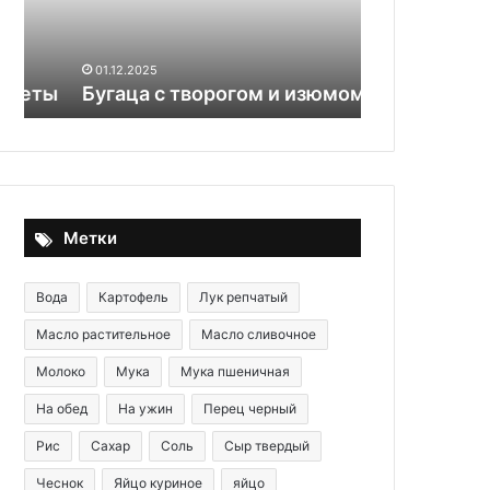
идеальной
31.10.2025
обжарки
Сочные кре
сковороде:
01.12.2025
ы
Бугаца с творогом и изюмом
обжарки
Метки
Вода
Картофель
Лук репчатый
Масло растительное
Масло сливочное
Молоко
Мука
Мука пшеничная
На обед
На ужин
Перец черный
Рис
Сахар
Соль
Сыр твердый
Чеснок
Яйцо куриное
яйцо