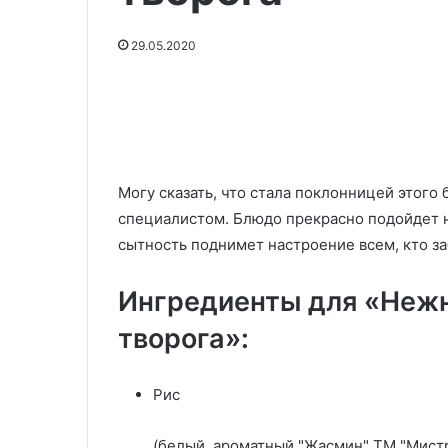
среди
Праздничный салат
блюд
«Любимчик» — лучший, среди
на
29.05.2020
блюд на Новогодний стол
Новогодний
29.05.2020
2026!
Торт «Пища Бо
стол
2026!
Могу сказать, что стала поклонницей этого
специалистом. Блюдо прекрасно подойдет не 
сытность поднимет настроение всем, кто за
Ингредиенты для «Нежн
творога»:
Рис
(белый, ароматный "Жасмин" ТМ "Мист