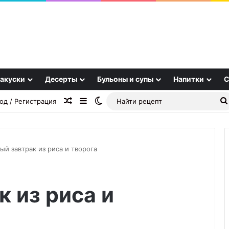
акуски
Десерты
Бульоны и супы
Напитки
С
Случайная статья
Sidebar
Switch skin
од / Регистрация
й завтрак из риса и творога
Домашние
 из риса и
сливочные
конфеты