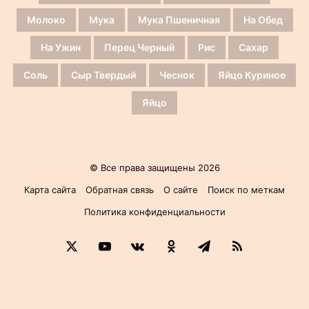
Молоко
Мука
Мука Пшеничная
На Обед
На Ужин
Перец Черный
Рис
Сахар
Соль
Сыр Твердый
Чеснок
Яйцо Куриное
Яйцо
© Все права защищены 2026
Карта сайта
Обратная связь
О сайте
Поиск по меткам
Политика конфиденциальности
X
YouTube
vk.com
Одноклассники
Telegram
RSS