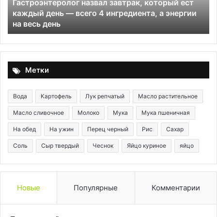
Гастроэнтеролог назвал завтрак, который ест
—
каждый день — всего 4 ингредиента, а энергии
всего
на весь день
4
ингредиента,
а
энергии
на
Метки
весь
день
Вода
Картофель
Лук репчатый
Масло растительное
Масло сливочное
Молоко
Мука
Мука пшеничная
На обед
На ужин
Перец черный
Рис
Сахар
Соль
Сыр твердый
Чеснок
Яйцо куриное
яйцо
Новые
Популярные
Комментарии