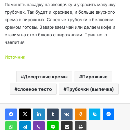
Поменять насадку на звездочку и украсить макушку
трубочек. Так будет и красивее, и больше вкусного
крема в пирожных. Слоеные трубочки с белковым
кремом готовы. Завариваем чай или делаем кофе и
ставим на стол блюдо с пирожными. Приятного
чаепития!
Источник
Десертные кремы
Пирожные
слоеное тесто
Трубочки (выпечка)
LinkedIn
Tumblr
Вконтакте
Одноклассники
Skype
Messen
WhatsApp
Telegram
Viber
Line
Поделиться через электронную почту
Печатать