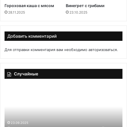
Гороховая каша с мясом
Винегрет с грибами
28.11.2025
23.10.2025
Добавить комментарий
Для отправки комментария вам необходимо
авторизоваться
.
Случайные
Гастроэнтеролог
Ж
назвал
«О
завтрак,
который
ест
каждый
день
23.09.2025