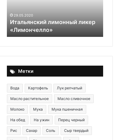
по-
гречески)
е
29.05.2020
30.11.2025
Итальянский лимонный ликер
Факес с гр
«Лимончелло»
суп по-греч
Метки
Вода
Картофель
Лук репчатый
Масло растительное
Масло сливочное
Молоко
Мука
Мука пшеничная
На обед
На ужин
Перец черный
Рис
Сахар
Соль
Сыр твердый