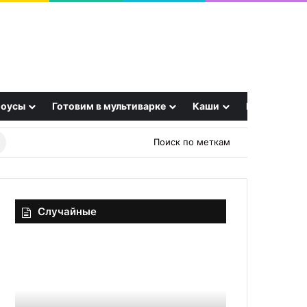
оусы
Готовим в мультиварке
Каши
Еще
Найти
Поиск по меткам
рецепт
Случайные
Итальянский
Факес
лимонный
с
ликер
грибами
«Лимончелло»
(чечевичный
суп