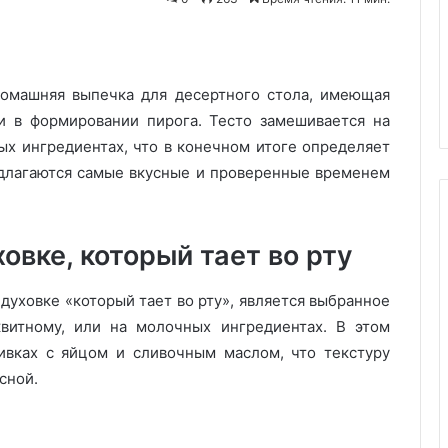
дадут
25.09.2025
воде
3 кухонных хитрости, которы
из-
дное мороженое
не дадут воде из-под макарон
под
домашняя выпечка для десертного стола, имеющая
убежать и испортить плиту
макарон
убежать
 и в формировании пирога. Тесто замешивается на
и
х ингредиентах, что в конечном итоге определяет
испортить
редлагаются самые вкусные и проверенные временем
плиту
овке, который тает во рту
духовке «который тает во рту», является выбранное
витному, или на молочных ингредиентах. В этом
вках с яйцом и сливочным маслом, что текстуру
сной.