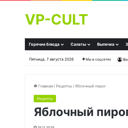
VP-CULT
Горячие блюда
Салаты
Выпечка
З
Пятница, 7 августа 2026
Мы в соцсетях
Вх
Главная
/
Рецепты
/
Яблочный пирог
Рецепты
Неожиданное
Фруктово-
Яблочный пиро
свойство
ягодное
облепихи:
мороженое
ученые
«9
раскрыли,
копеек»
25.11.2025
02.10.2025