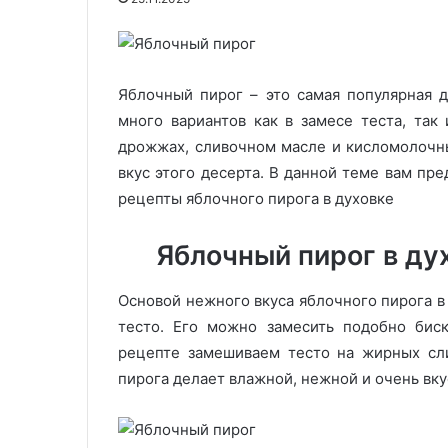
как
Неожиданное свойство
продукт
облепихи: ученые раскрыли,
29.05.2020
в
как продукт в перспективе
Фруктово-яго
перспективе
может спасать жизни
Яблочный пирог – это самая популярная 
«9 копеек»
может
спасать
много вариантов как в замесе теста, так
жизни
дрожжах, сливочном масле и кисломолочны
вкус этого десерта. В данной теме вам п
рецепты яблочного пирога в духовке
Яблочный пирог в дух
Основой нежного вкуса яблочного пирога в 
тесто. Его можно замесить подобно биск
рецепте замешиваем тесто на жирных сли
пирога делает влажной, нежной и очень вку