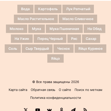
Вода
Картофель
Лук Репчатый
Масло Растительное
Масло Сливочное
Молоко
Мука
Мука Пшеничная
На Обед
На Ужин
Перец Черный
Рис
Сахар
Соль
Сыр Твердый
Чеснок
Яйцо Куриное
Яйцо
© Все права защищены 2026
Карта сайта
Обратная связь
О сайте
Поиск по меткам
Политика конфиденциальности
X
YouTube
vk.com
Одноклассники
Telegram
RSS