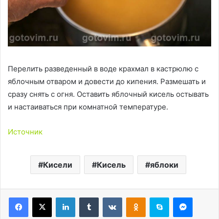
Перелить разведенный в воде крахмал в кастрюлю с
яблочным отваром и довести до кипения. Размешать и
сразу снять с огня. Оставить яблочный кисель остывать
и настаиваться при комнатной температуре.
Источник
Кисели
Кисель
яблоки
LinkedIn
Tumblr
Вконтакте
Одноклассники
Skype
Messen
WhatsApp
Telegram
Viber
Line
Поделиться через электронную почту
Печатать