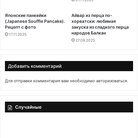
Японские панкейки
Айвар из перца по-
(Japanese Souffle Pancake).
хорватски: любимая
Рецепт с фото
закуска из сладкого перца
народов Балкан
17.11.2025
27.09.2025
Добавить комментарий
Для отправки комментария вам необходимо
авторизоваться
.
Случайные
Вяленые
То
сливы
не
—
ск