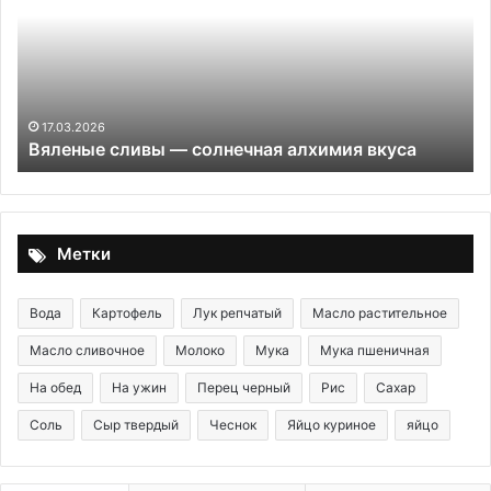
солнечная
вр
алхимия
до
вкуса
ух
на
од
пр
17.03.2026
Вяленые сливы — солнечная алхимия вкуса
пи
чт
же
не
бо
Метки
Вода
Картофель
Лук репчатый
Масло растительное
Масло сливочное
Молоко
Мука
Мука пшеничная
На обед
На ужин
Перец черный
Рис
Сахар
Соль
Сыр твердый
Чеснок
Яйцо куриное
яйцо