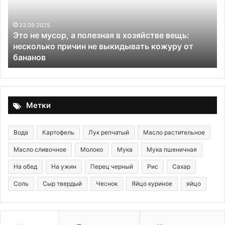
полезная
печ
в
и
хозяйстве
яйц
23.09.2025
Это не мусор, а полезная в хозяйстве вещь:
вещь:
(в
несколько причин не выкидывать кожуру от
С
несколько
дух
бананов
д
причин
не
выкидывать
кожуру
от
Метки
бананов
Вода
Картофель
Лук репчатый
Масло растительное
Масло сливочное
Молоко
Мука
Мука пшеничная
На обед
На ужин
Перец черный
Рис
Сахар
Соль
Сыр твердый
Чеснок
Яйцо куриное
яйцо