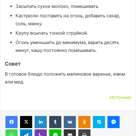
Засыпать сухое молоко, помешивать.
Кастрюлю поставить на огонь, добавить сахар,
соль, манку.
Крупу всыпать тонкой струйкой.
Огонь уменьшить до минимума, варить десять
минут, кашу постоянно помешивать.
Совет
В готовое блюдо положить малиновое варенье, изюм
или мед.
Источник
LinkedIn
Tumblr
Вконтакте
Одноклассники
Skype
Messen
WhatsApp
Telegram
Viber
Line
Поделиться через электронную почту
Печатать