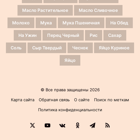
Масло Растительное
Масло Сливочное
Молоко
Мука
Мука Пшеничная
На Обед
На Ужин
Перец Черный
Рис
Сахар
Соль
Сыр Твердый
Чеснок
Яйцо Куриное
Яйцо
© Все права защищены 2026
Карта сайта
Обратная связь
О сайте
Поиск по меткам
Политика конфиденциальности
X
YouTube
vk.com
Одноклассники
Telegram
RSS