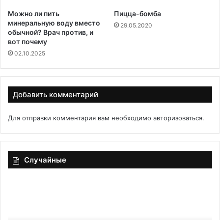
Можно ли пить
Пицца-бомба
минеральную воду вместо
29.05.2020
обычной? Врач против, и
вот почему
02.10.2025
Добавить комментарий
Для отправки комментария вам необходимо
авторизоваться
.
Случайные
Это
Сл
не
пир
мусор,
с
а
кур