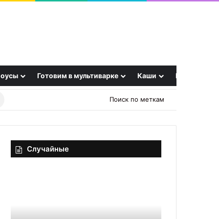
оусы
Готовим в мультиварке
Каши
Еще
Найти
Поиск по меткам
рецепт
Случайные
Ученые
Быстро
нашли
и
ягоду,
удобно
которая
снимаем
обходит
кожицу