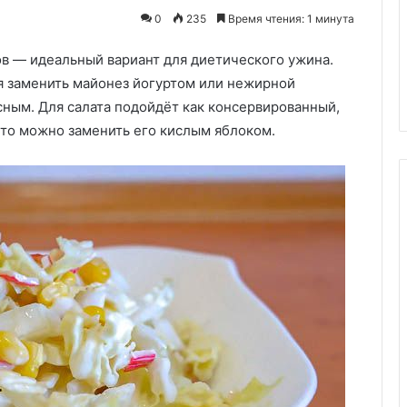
сыром:
Салат “Нежный” с ветчиной и
0
235
Время чтения: 1 минута
блюдо
сыром: блюдо с пикантным
с
ов — идеальный вариант для диетического ужина.
вкусом для вашего идеальног
пикантным
ье»
стола!
ся заменить майонез йогуртом или нежирной
вкусом
для
усным. Для салата подойдёт как консервированный,
вашего
, то можно заменить его кислым яблоком.
идеального
стола!