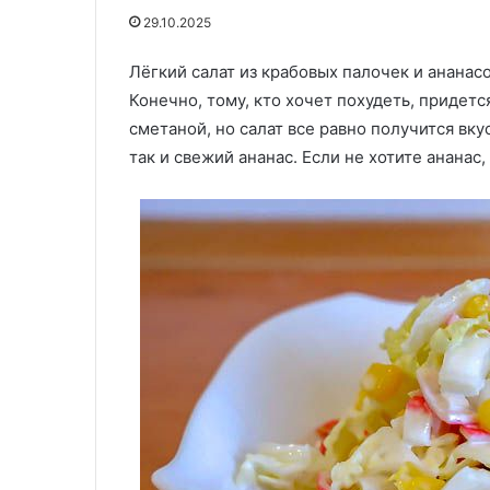
рецептом
Свердловская груздянка: шеф-
29.10.2025
знаменитого
повар поделился рецептом
супа
знаменитого супа — можно
Лёгкий салат из крабовых палочек и ананас
—
29.06.2024
съесть вместе с тарелкой!
Салат «Здоров
Конечно, тому, кто хочет похудеть, придет
можно
съесть
сметаной, но салат все равно получится вк
вместе
так и свежий ананас. Если не хотите ананас
с
тарелкой!