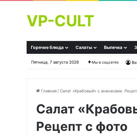
VP-CULT
Горячие блюда
Салаты
Выпечка
З
Пятница, 7 августа 2026
Мы в соцсетях
Вх
Главная
/
Салат «Крабовый» с ананасами. Рецеп
Салат «Крабовы
Свердловская
Салат
руздянка:
«Здоровье»
шеф-
Рецепт с фото
повар
поделился
25.09.2025