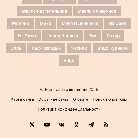
Масло Растительное
Масло Сливочное
Молоко
Мука
Мука Пшеничная
На Обед
На Ужин
Перец Черный
Рис
Сахар
Соль
Сыр Твердый
Чеснок
Яйцо Куриное
Яйцо
© Все права защищены 2026
Карта сайта
Обратная связь
О сайте
Поиск по меткам
Политика конфиденциальности
X
YouTube
vk.com
Одноклассники
Telegram
RSS