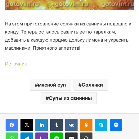
На этом приготовление солянки из свинины подошло к
концу. Теперь осталось разлить её по тарелкам,
добавить в каждую порцию дольку лимона и украсить
маслинами. Приятного аппетита!
Источник
мясной суп
Солянки
Супы из свинины
LinkedIn
Tumblr
Вконтакте
Одноклассники
Skype
Messen
WhatsApp
Telegram
Viber
Line
Поделиться через электронную почту
Печатать