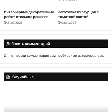
Интерьерные декоративные
Заготовка из огурцов с
рейки: стильное решение
томатной пастой
21.07.2025
08.11.2025
Добавить комментарий
Для отправки комментария вам необходимо
авторизоваться
.
Случайные
Корзиночки
За
из
бр
лаваша
ес
с
ес
грибами
бр