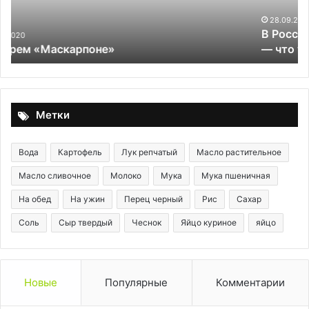
напитки
—
28.09.2025
В России обновили ГОСТ на хмельные напитки
что
— что теперь считается пивом?
теперь
считается
пивом?
Метки
Вода
Картофель
Лук репчатый
Масло растительное
Масло сливочное
Молоко
Мука
Мука пшеничная
На обед
На ужин
Перец черный
Рис
Сахар
Соль
Сыр твердый
Чеснок
Яйцо куриное
яйцо
Новые
Популярные
Комментарии