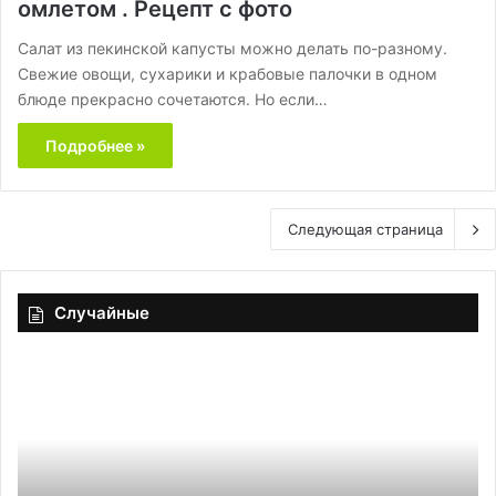
омлетом . Рецепт с фото
Салат из пекинской капусты можно делать по-разному.
Свежие овощи, сухарики и крабовые палочки в одном
блюде прекрасно сочетаются. Но если…
Подробнее »
Следующая страница
Случайные
В
России
обновили
ГОСТ
на
хмельные