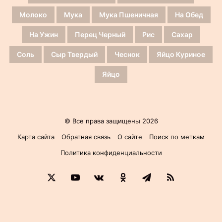
Молоко
Мука
Мука Пшеничная
На Обед
На Ужин
Перец Черный
Рис
Сахар
Соль
Сыр Твердый
Чеснок
Яйцо Куриное
Яйцо
© Все права защищены 2026
Карта сайта
Обратная связь
О сайте
Поиск по меткам
Политика конфиденциальности
X
YouTube
vk.com
Одноклассники
Telegram
RSS