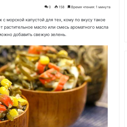
еды?
0
01.10.2025
158
Время чтения: 1 минута
Эксперт
Можно ли пить во время еды?
ответила,
 с морской капустой для тех, кому по вкусу такое
Эксперт ответила, разбавляет
разбавляет
риных грудок
ли вода желудочный сок
ет растительное масло или смесь ароматного масла
ли
вода
можно добавить свежую зелень.
желудочный
сок