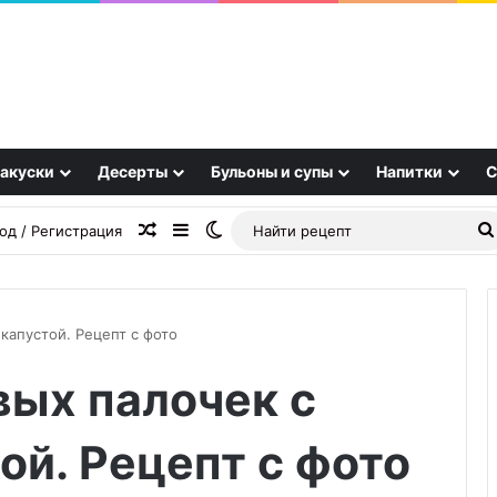
акуски
Десерты
Бульоны и супы
Напитки
С
Случайная статья
Sidebar
Switch skin
од / Регистрация
капустой. Рецепт с фото
вых палочек с
Можно
ли
пить
ой. Рецепт с фото
во
время