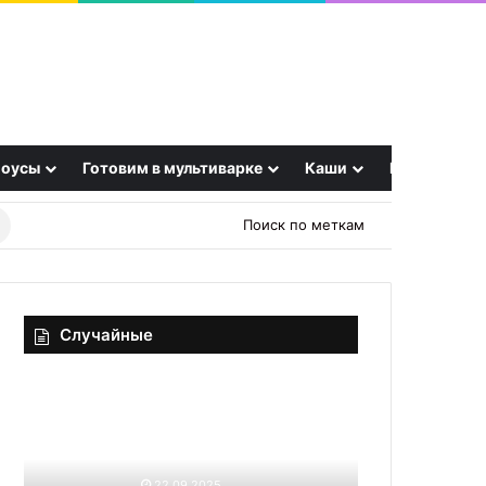
оусы
Готовим в мультиварке
Каши
Еще
Найти
Поиск по меткам
рецепт
Случайные
От
Какая
«ядовитого
часть
плода»
свинины
до
самая
суперполезного
лучшая
22.09.2025