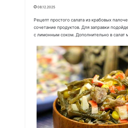
08.12.2025
Рецепт простого салата из крабовых палочек
30.05.2020
29.05.2020
Салат «Куриное царство»
Ассорти из ку
сочетание продуктов. Для заправки подойд
с лимонным соком. Дополнительно в салат 