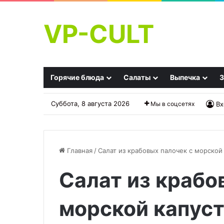
VP-CULT
Горячие блюда
Салаты
Выпечка
З
Суббота, 8 августа 2026
Мы в соцсетях
Вх
Главная
/
Салат из крабовых палочек с морской 
Салат из крабо
Салат
Ассорти
«Куриное
из
царство»
куриных
морской капуст
грудок