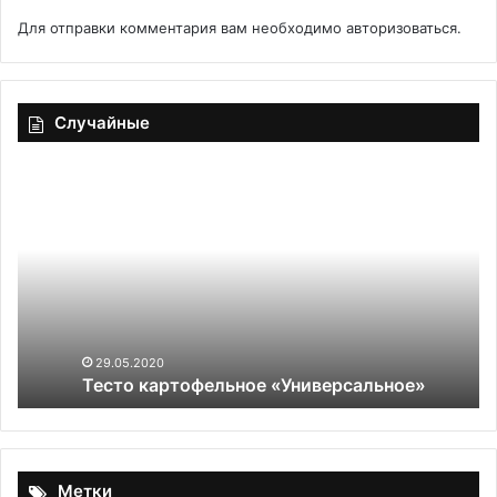
Для отправки комментария вам необходимо
авторизоваться
.
Случайные
Тесто
До
картофельное
ли
«Универсальное»
дл
са
до
ка
на
ид
ня
29.05.2020
Тесто картофельное «Универсальное»
Метки