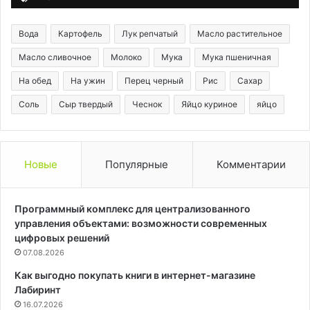
Вода
Картофель
Лук репчатый
Масло растительное
Масло сливочное
Молоко
Мука
Мука пшеничная
На обед
На ужин
Перец черный
Рис
Сахар
Соль
Сыр твердый
Чеснок
Яйцо куриное
яйцо
Новые
Популярные
Комментарии
Программный комплекс для централизованного
управления объектами: возможности современных
цифровых решений
07.08.2026
Как выгодно покупать книги в интернет-магазине
Лабиринт
16.07.2026