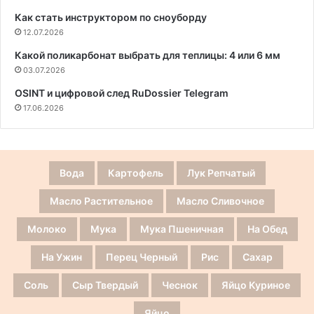
Как стать инструктором по сноуборду
12.07.2026
Какой поликарбонат выбрать для теплицы: 4 или 6 мм
03.07.2026
OSINT и цифровой след RuDossier Telegram
17.06.2026
Вода
Картофель
Лук Репчатый
Масло Растительное
Масло Сливочное
Молоко
Мука
Мука Пшеничная
На Обед
На Ужин
Перец Черный
Рис
Сахар
Соль
Сыр Твердый
Чеснок
Яйцо Куриное
Яйцо