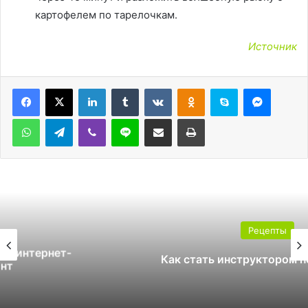
картофелем по тарелочкам.
Источник
LinkedIn
Tumblr
Вконтакте
Одноклассники
Skype
Messen
WhatsApp
Telegram
Viber
Line
Поделиться через электронную почту
Печатать
Рецепты
Как стать инструктором по сноуборду