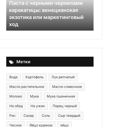
венецианская
приготовления
Паста с черными чернилами
Тушеная кап
экзотика
и
:
каракатицы: венецианская
разбираем 
или
ищем
экзотика или маркетинговый
приготовле
маркетинговый
способы
ход
способы их
ход
их
исправить
Метки
Вода
Картофель
Лук репчатый
Масло растительное
Масло сливочное
Молоко
Мука
Мука пшеничная
На обед
На ужин
Перец черный
Рис
Сахар
Соль
Сыр твердый
Чеснок
Яйцо куриное
яйцо