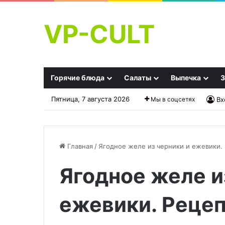
VP-CULT
Горячие блюда
Салаты
Выпечка
З
Пятница, 7 августа 2026
Мы в соцсетях
Вх
Главная
/
Ягодное желе из черники и ежевики. 
Ягодное желе и
Невероятно
Салат
нежный
—
салат
победитель
ежевики. Рецеп
«Марго»:
вечера!
21.11.2025
удивите
Удивительный
Невероятно нежный салат
19.11.2025