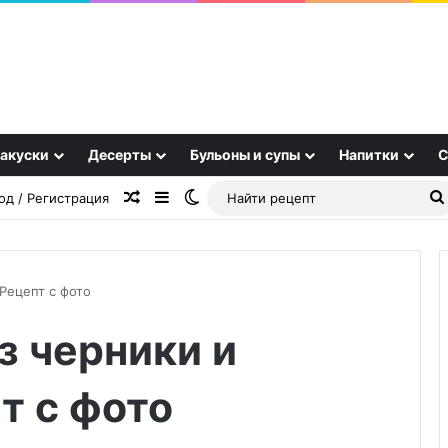
акуски
Десерты
Бульоны и супы
Напитки
С
Случайная статья
Sidebar
Switch skin
од / Регистрация
Рецепт с фото
з черники и
Необычные
пластиковые
окна:
т с фото
когда
технология