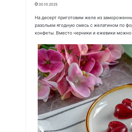
своих
рецепт,
«Марго»: удивите своих
Салат — побед
30.10.2025
близких
который
близких этим кулинарным
Удивительный 
этим
станет
шедевром с секретным
На десерт приготовим желе из замороженны
станет главны
кулинарным
главным
ингредиентом
застолья
разольем ягодную смесь с желатином по фо
шедевром
хитом
с
вашего
конфеты. Вместо черники и ежевики можно в
секретным
застолья
ингредиентом