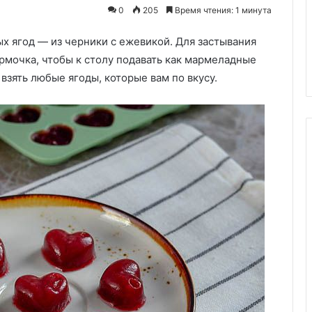
становится
итель вечера!
0
24.10.2025
205
Время чтения: 1 минута
искусством
рецепт, который
Необычные пластиковые окна
х ягод — из черники с ежевикой. Для застывания
м хитом вашего
когда технология становится
искусством
рмочка, чтобы к столу подавать как мармеладные
зять любые ягоды, которые вам по вкусу.