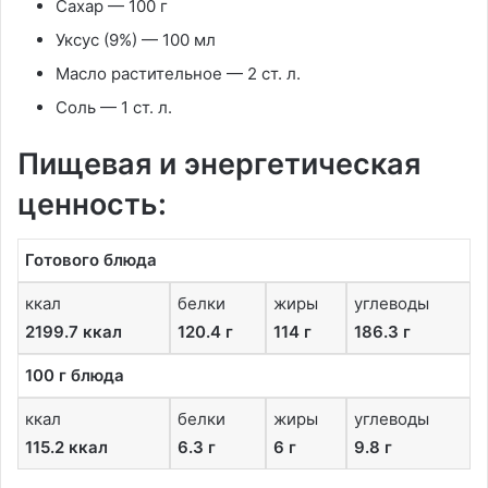
Сахар
—
100 г
Уксус
(9%) —
100 мл
Масло растительное
—
2 ст. л.
Соль
—
1 ст. л.
Пищевая и энергетическая
ценность:
Готового блюда
ккал
белки
жиры
углеводы
2199.7 ккал
120.4 г
114 г
186.3 г
100 г блюда
ккал
белки
жиры
углеводы
115.2 ккал
6.3 г
6 г
9.8 г