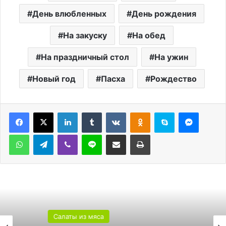
День влюбленных
День рождения
На закуску
На обед
На праздничный стол
На ужин
Новый год
Пасха
Рождество
LinkedIn
Tumblr
Вконтакте
Одноклассники
Skype
Messen
WhatsApp
Telegram
Viber
Line
Поделиться через электронную почту
Печатать
Салаты из мяса