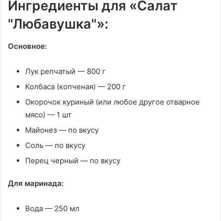
Ингредиенты для «Салат
"Любавушка"»:
Основное:
Лук репчатый
—
800 г
Колбаса
(копченая) —
200 г
Окорочок куриный
(или любое другое отварное
мясо) —
1 шт
Майонез
—
по вкусу
Соль
—
по вкусу
Перец черный
—
по вкусу
Для маринада:
Вода
—
250 мл