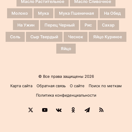
Масло Растительное
Масло Сливочное
Молоко
Мука
Мука Пшеничная
На Обед
На Ужин
Перец Черный
Рис
Сахар
Соль
Сыр Твердый
Чеснок
Яйцо Куриное
Яйцо
© Все права защищены 2026
Карта сайта
Обратная связь
О сайте
Поиск по меткам
Политика конфиденциальности
X
YouTube
vk.com
Одноклассники
Telegram
RSS