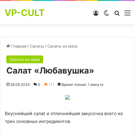
VP-CULT
Войти
Switch skin
Найти
М
Главная
/
Салаты
/
Салаты из мяса
Салаты из мяса
Салат «Любавушка»
28.06.2024
0
711
Время чтения: 1 минута
Вкуснейший салат и отличнейшая закусочка всего из
трех основных ингредиентов.