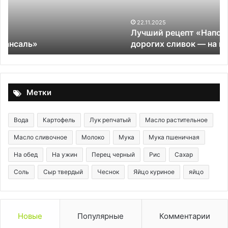
без
п
дорогих
сливок
22.11.2025
Лучший рецепт «Наполеона». На воде, без
—
дорогих сливок — на вкус, как пломбир!
на
вкус,
как
пломбир!
Метки
Вода
Картофель
Лук репчатый
Масло растительное
Масло сливочное
Молоко
Мука
Мука пшеничная
На обед
На ужин
Перец черный
Рис
Сахар
Соль
Сыр твердый
Чеснок
Яйцо куриное
яйцо
Новые
Популярные
Комментарии