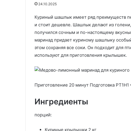
азвать
Какие блюда казахской кухни
24.10.2025
полезными?
можно назвать полезными?
Эксперты
Эксперты предложили 6
Куриный шашлык имеет ряд преимуществ пер
предложили
29.05.2020
вариантов
Скумбрия по-
и стоит дешевле. Шашлык делают из голени,
6
вариантов
получился сочным и по-настоящему вкусны
маринад придает куриному шашлыку особый 
этом сохраняя все соки. Он подходит для пт
используют для приготовления крылышек.
Приготовление 20 минут Подготовка PT1H1 
Ингредиенты
порций:
Куриные крылышки 2 кг