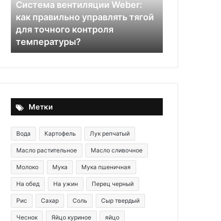
палочками
Салат «Зимний Карнавал» с
—
й
крабовыми палочками —
29.11.2025
идеален
идеален для праздничного
Оладьи из 
для
стола!
классическ
праздничного
стола!
Метки
Вода
Картофель
Лук репчатый
Масло растительное
Масло сливочное
Молоко
Мука
Мука пшеничная
На обед
На ужин
Перец черный
Рис
Сахар
Соль
Сыр твердый
Чеснок
Яйцо куриное
яйцо