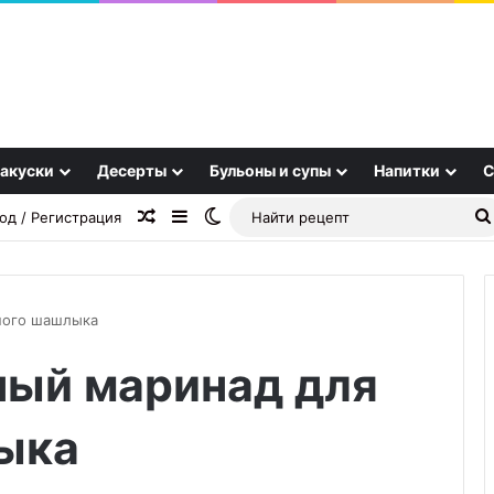
акуски
Десерты
Бульоны и супы
Напитки
С
Случайная статья
Sidebar
Switch skin
од / Регистрация
ного шашлыка
ый маринад для
Система
вентиляции
Weber:
ыка
как
правильно
08.12.2025