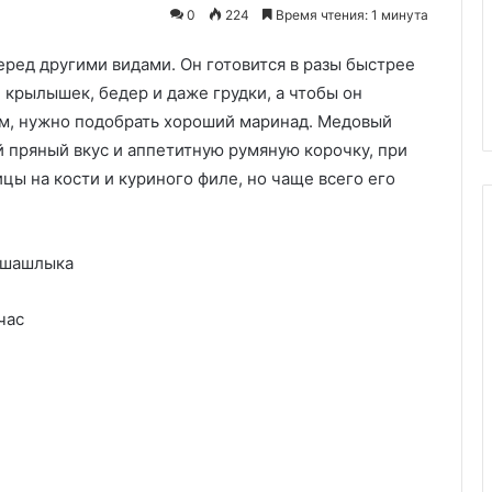
управлять
Система вентиляции Weber:
0
224
Время чтения: 1 минута
тягой
как правильно управлять тяго
для
ед другими видами. Он готовится в разы быстрее
для точного контроля
точного
норвежски
температуры?
 крылышек, бедер и даже грудки, а чтобы он
контроля
температуры?
м, нужно подобрать хороший маринад. Медовый
пряный вкус и аппетитную румяную корочку, при
ицы на кости и куриного филе, но чаще всего его
час