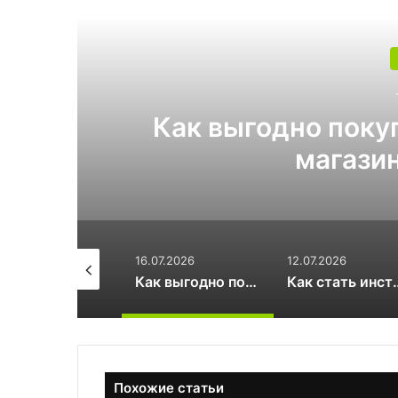
Читат
-
Как стать инстр
.07.2026
12.07.2026
03.07.2026
Как выгодно покупать книги в интернет-магазине Лабиринт
Как стать инструктором по сноуборду
Какой поликарбонат 
Похожие статьи