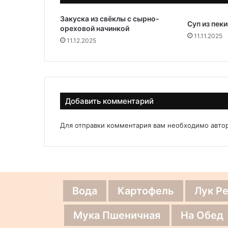
Закуска из свёклы с сырно-
Суп из пек
ореховой начинкой
11.11.2025
11.12.2025
Добавить комментарий
Для отправки комментария вам необходимо
авто
Вода
Картофель
Лук Р
Мука Пшеничная
На Обед