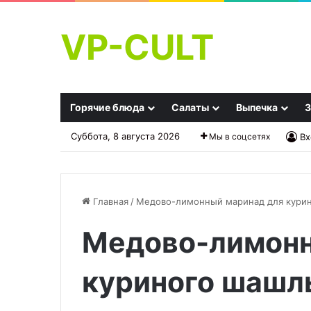
VP-CULT
Горячие блюда
Салаты
Выпечка
З
Суббота, 8 августа 2026
Мы в соцсетях
Вх
Главная
/
Медово-лимонный маринад для кури
Медово-лимонн
Какие
Скумбрия
блюда
по-
казахской
норвежски
куриного шашл
кухни
можно
20.09.2025