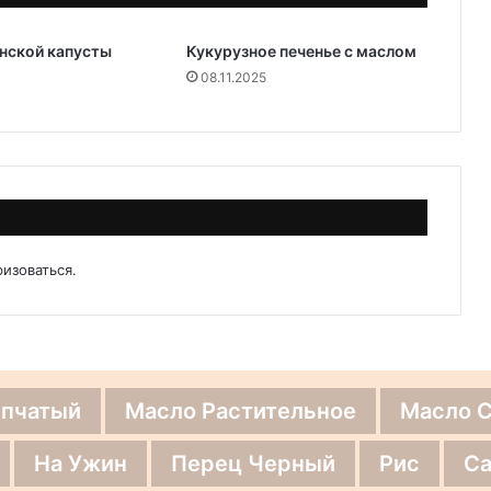
инской капусты
Кукурузное печенье с маслом
08.11.2025
ризоваться
.
епчатый
Масло Растительное
Масло 
На Ужин
Перец Черный
Рис
Са