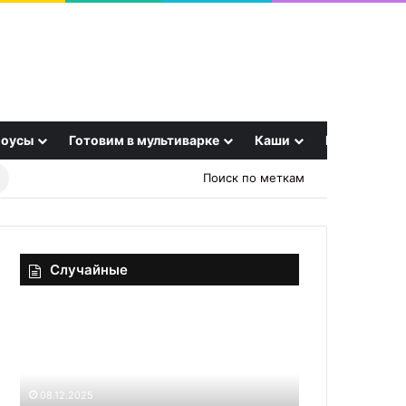
оусы
Готовим в мультиварке
Каши
Еще
Найти
Поиск по меткам
рецепт
Случайные
Салат
Оладьи
«Зимний
из
Карнавал»
кабачков
с
классические
крабовыми
11.12.2025