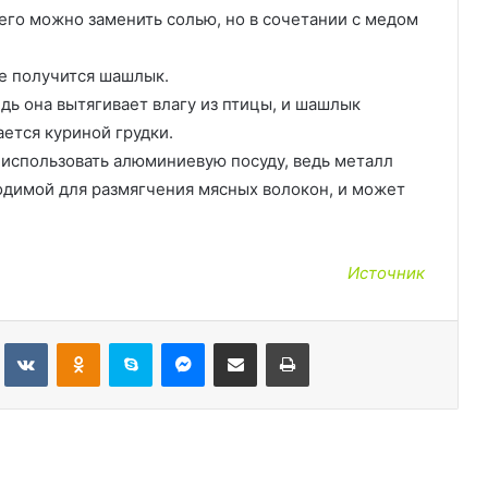
его можно заменить солью, но в сочетании с медом
е получится шашлык.
едь она вытягивает влагу из птицы, и шашлык
ается куриной грудки.
использовать алюминиевую посуду, ведь металл
ходимой для размягчения мясных волокон, и может
Источник
Tumblr
Вконтакте
Одноклассники
Skype
Messenger
Поделиться через электронную почту
Печатать