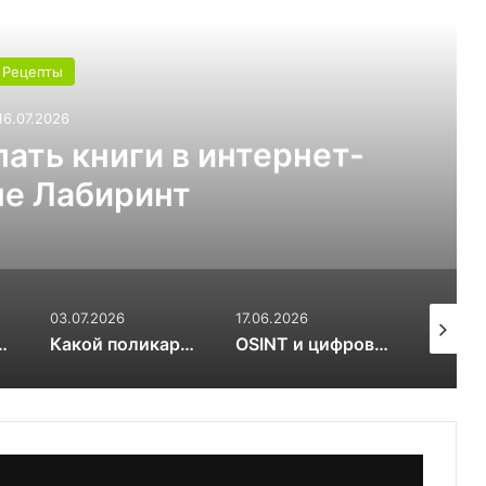
ь следующую
Рецепты
12.07.2026
уктором по сноуборду
17.06.2026
03.06.2026
17.03.20
выбрать для теплицы: 4 или 6 мм
OSINT и цифровой след RuDossier Telegram
Как заказать свежие суши и роллы в Чайковском за 30 минут и почему это стоит попробовать попробовать