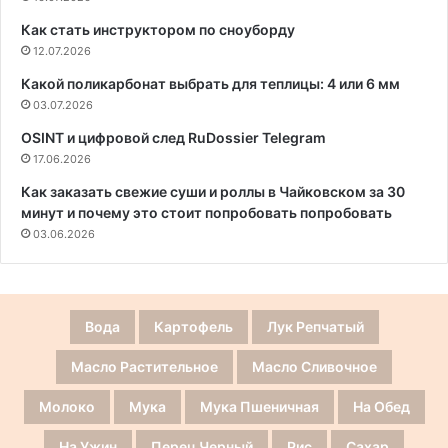
Как стать инструктором по сноуборду
12.07.2026
Какой поликарбонат выбрать для теплицы: 4 или 6 мм
03.07.2026
OSINT и цифровой след RuDossier Telegram
17.06.2026
Как заказать свежие суши и роллы в Чайковском за 30
минут и почему это стоит попробовать попробовать
03.06.2026
Вода
Картофель
Лук Репчатый
Масло Растительное
Масло Сливочное
Молоко
Мука
Мука Пшеничная
На Обед
На Ужин
Перец Черный
Рис
Сахар