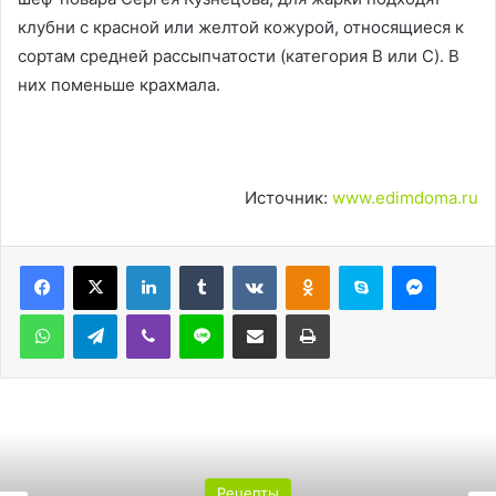
клубни с красной или желтой кожурой, относящиеся к
сортам средней рассыпчатости (категория B или C). В
них поменьше крахмала.
Источник:
www.edimdoma.ru
LinkedIn
Tumblr
Вконтакте
Одноклассники
Skype
Messen
WhatsApp
Telegram
Viber
Line
Поделиться через электронную почту
Печатать
Рецепты