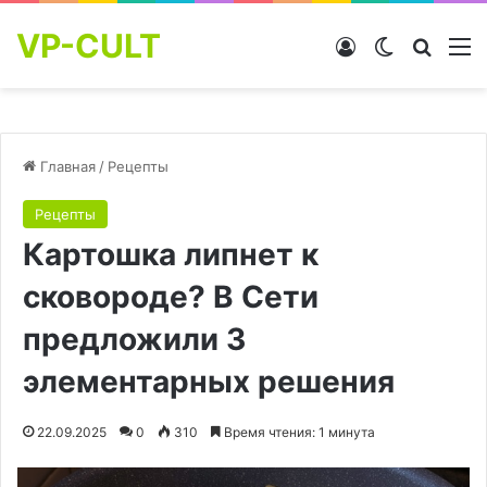
VP-CULT
Войти
Switch skin
Найти
М
Главная
/
Рецепты
Рецепты
Картошка липнет к
сковороде? В Сети
предложили 3
элементарных решения
22.09.2025
0
310
Время чтения: 1 минута