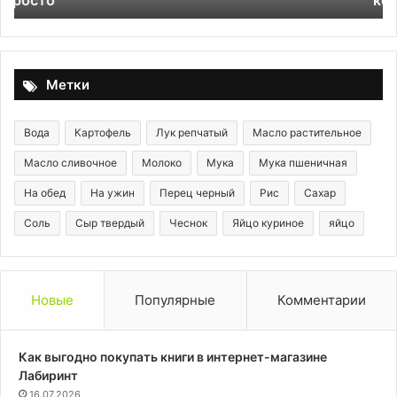
Метки
Вода
Картофель
Лук репчатый
Масло растительное
Масло сливочное
Молоко
Мука
Мука пшеничная
На обед
На ужин
Перец черный
Рис
Сахар
Соль
Сыр твердый
Чеснок
Яйцо куриное
яйцо
Новые
Популярные
Комментарии
Как выгодно покупать книги в интернет-магазине
Лабиринт
16.07.2026