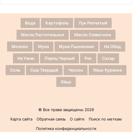
Вода
Картофель
Лук Репчатый
Масло Растительное
Масло Сливочное
Молоко
Мука
Мука Пшеничная
На Обед
На Ужин
Перец Черный
Рис
Сахар
Соль
Сыр Твердый
Чеснок
Яйцо Куриное
Яйцо
© Все права защищены 2026
Карта сайта
Обратная связь
О сайте
Поиск по меткам
Политика конфиденциальности