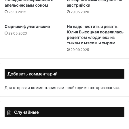
апельсиновым соком
австрийски
26.10.2025
29.05.2020
Сырники фулюганские
Не надо чистить и резать:
Юлия Высоцкая поделилась
29.05.2020
рецептом «лодочек» из
тыквы с мясом и сыром
29.09.2025
Добавить комментарий
Для отправки комментария вам необходимо
авторизоваться
.
Случайные
Салат