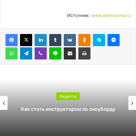
Источник:
www.edimdoma.ru
LinkedIn
Tumblr
Вконтакте
Одноклассники
Skype
Messen
WhatsApp
Telegram
Viber
Line
Поделиться через электронную почту
Печатать
Рецепты
Какой поликарбонат выбрать дл
рду
теплицы: 4 или 6 мм