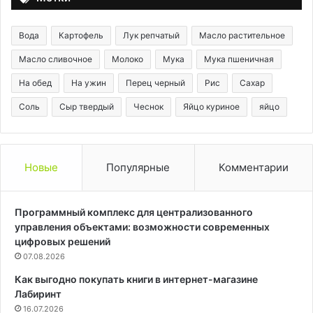
Вода
Картофель
Лук репчатый
Масло растительное
Масло сливочное
Молоко
Мука
Мука пшеничная
На обед
На ужин
Перец черный
Рис
Сахар
Соль
Сыр твердый
Чеснок
Яйцо куриное
яйцо
Новые
Популярные
Комментарии
Программный комплекс для централизованного
управления объектами: возможности современных
цифровых решений
07.08.2026
Как выгодно покупать книги в интернет-магазине
Лабиринт
16.07.2026