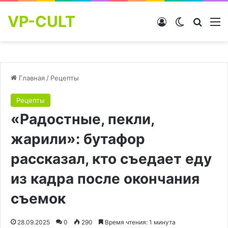
VP-CULT
Войти
Switch skin
Найти
М
Главная
/
Рецепты
Рецепты
«Радостные, пекли,
жарили»: бутафор
рассказал, кто съедает еду
из кадра после окончания
съемок
28.09.2025
0
290
Время чтения: 1 минута