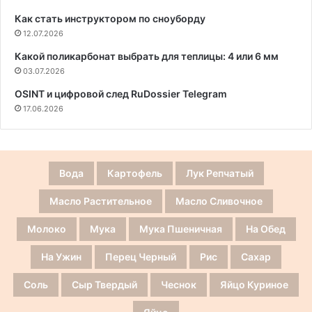
Как стать инструктором по сноуборду
12.07.2026
Какой поликарбонат выбрать для теплицы: 4 или 6 мм
03.07.2026
OSINT и цифровой след RuDossier Telegram
17.06.2026
Вода
Картофель
Лук Репчатый
Масло Растительное
Масло Сливочное
Молоко
Мука
Мука Пшеничная
На Обед
На Ужин
Перец Черный
Рис
Сахар
Соль
Сыр Твердый
Чеснок
Яйцо Куриное