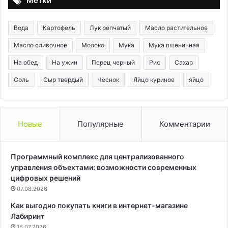
Метки
Вода
Картофель
Лук репчатый
Масло растительное
Масло сливочное
Молоко
Мука
Мука пшеничная
На обед
На ужин
Перец черный
Рис
Сахар
Соль
Сыр твердый
Чеснок
Яйцо куриное
яйцо
Новые
Популярные
Комментарии
Программный комплекс для централизованного
управления объектами: возможности современных
цифровых решений
07.08.2026
Как выгодно покупать книги в интернет-магазине
Лабиринт
16.07.2026