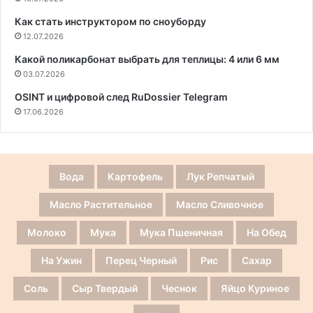
Как стать инструктором по сноуборду
12.07.2026
Какой поликарбонат выбрать для теплицы: 4 или 6 мм
03.07.2026
OSINT и цифровой след RuDossier Telegram
17.06.2026
Вода
Картофель
Лук Репчатый
Масло Растительное
Масло Сливочное
Молоко
Мука
Мука Пшеничная
На Обед
На Ужин
Перец Черный
Рис
Сахар
Соль
Сыр Твердый
Чеснок
Яйцо Куриное