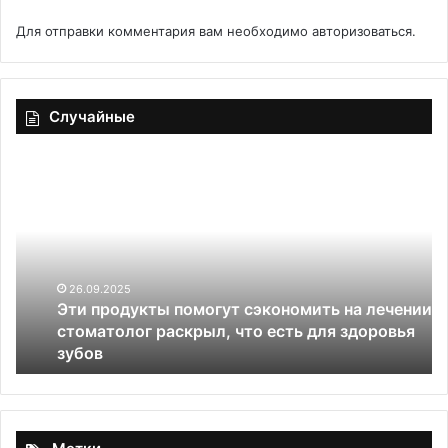
Для отправки комментария вам необходимо
авторизоваться
.
Случайные
Эти
Кв
продукты
ка
помогут
кл
сэкономить
на
лечении:
стоматолог
26.09.2025
Эти продукты помогут сэкономить на лечении:
раскрыл,
стоматолог раскрыл, что есть для здоровья
что
зубов
есть
для
здоровья
зубов