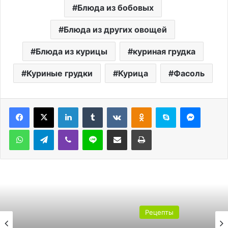
Блюда из бобовых
Блюда из других овощей
Блюда из курицы
куриная грудка
Куриные грудки
Курица
Фасоль
LinkedIn
Tumblr
Вконтакте
Одноклассники
Skype
Messen
WhatsApp
Telegram
Viber
Line
Поделиться через электронную почту
Печатать
Рецепты