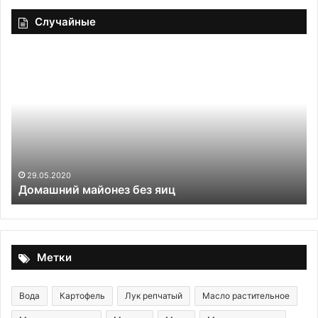
Случайные
Грибной
террин
29.05.2020
Грибной террин
Метки
Вода
Картофель
Лук репчатый
Масло растительное