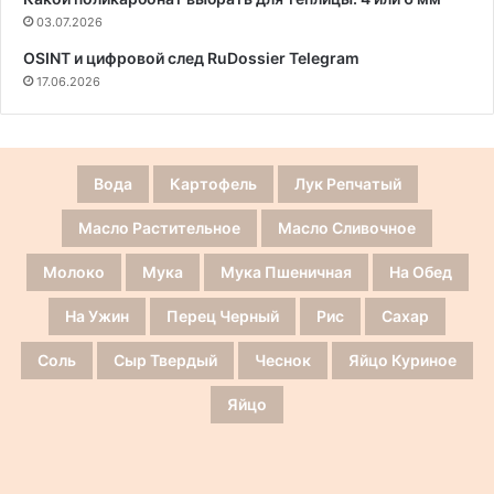
03.07.2026
OSINT и цифровой след RuDossier Telegram
17.06.2026
Вода
Картофель
Лук Репчатый
Масло Растительное
Масло Сливочное
Молоко
Мука
Мука Пшеничная
На Обед
На Ужин
Перец Черный
Рис
Сахар
Соль
Сыр Твердый
Чеснок
Яйцо Куриное
Яйцо