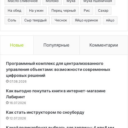
Масло сливочное
Молоко
Мука
Мука пшеничная
На обед
На ужин
Перец черный
Рис
Сахар
Соль
Сыр твердый
Чеснок
Яйцо куриное
яйцо
Новые
Популярные
Комментарии
Программный комплекс для централизованного
управления объектами: возможности современных
цифровых решений
07.08.2026
Как выгодно покупать книги в интернет-магазине
Лабиринт
16.07.2026
Как стать инструктором по сноуборду
12.07.2026
Какой поликарбонат выбрать для теплицы: 4 или 6 мм