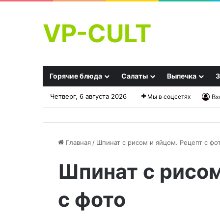
VP-CULT
Горячие блюда
Салаты
Выпечка
З
Четверг, 6 августа 2026
Мы в соцсетях
Вх
Главная
/
Шпинат с рисом и яйцом. Рецепт с фо
Шпинат с рисом
Бульон
Сытное
на
блюдо
все
в
с фото
случаи
горшочках
жизни