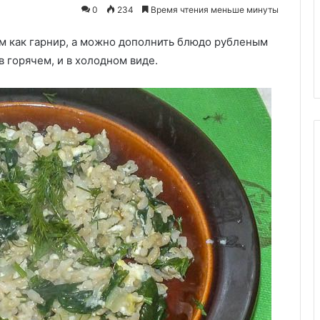
начинкой.
0
234
10.12.2025
Время чтения меньше минуты
Любимое
Капустные трубочки с
блюдо
м как гарнир, а можно дополнить блюдо рубленым
невероятно сочной начинкой.
моей
в горшочках
Любимое блюдо моей семьи
в горячем, и в холодном виде.
семьи