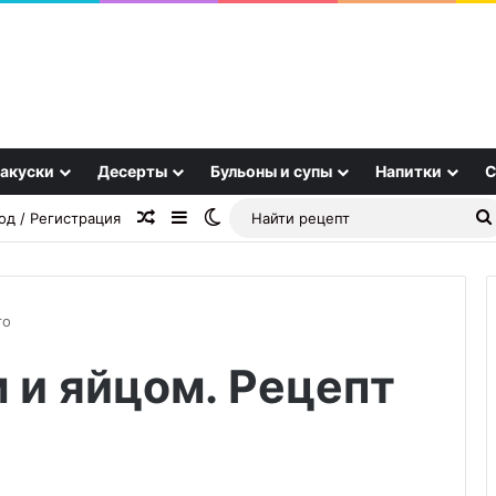
акуски
Десерты
Бульоны и супы
Напитки
С
Случайная статья
Sidebar
Switch skin
од / Регистрация
то
 и яйцом. Рецепт
Капустные
трубочки
с
невероятно
сочной