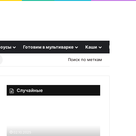
оусы
Готовим в мультиварке
Каши
Еще
Найти
Поиск по меткам
рецепт
Случайные
Такую
Варенье
тыкву
из
вы
лука
еще
и
не
перца
02.10.2025