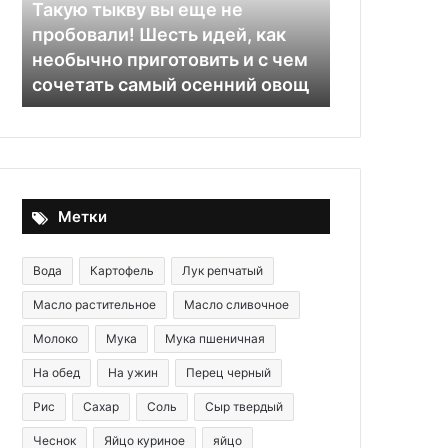
пробовали!
чили
Такую тыкву вы еще не
Шесть
пробовали! Шесть идей, как
идей,
необычно приготовить и с чем
как
29.05.2020
сочетать самый осенний овощ
Варенье из 
необычно
приготовить
и
с
чем
сочетать
самый
Метки
осенний
овощ
Вода
Картофель
Лук репчатый
Масло растительное
Масло сливочное
Молоко
Мука
Мука пшеничная
На обед
На ужин
Перец черный
Рис
Сахар
Соль
Сыр твердый
Чеснок
Яйцо куриное
яйцо