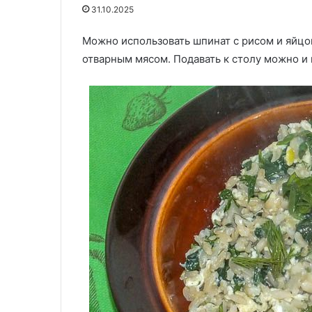
31.10.2025
Можно использовать шпинат с рисом и яйцо
29.05.2020
24.06.2024
Бульон на все случаи жизни
Сытное блюдо 
отварным мясом. Подавать к столу можно и 