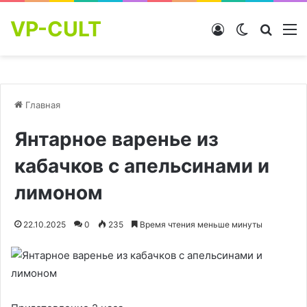
VP-CULT
Войти
Switch skin
Найти
М
Главная
Янтарное варенье из
кабачков с апельсинами и
лимоном
22.10.2025
0
235
Время чтения меньше минуты