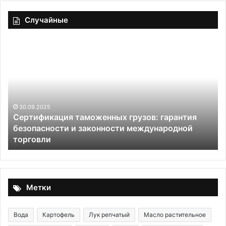
Случайные
Десерт
«Сочные
дольки»
женных грузов: гарантия
конности международной
29.05.2020
Десерт «Сочные дольк
Метки
Вода
Картофель
Лук репчатый
Масло растительное