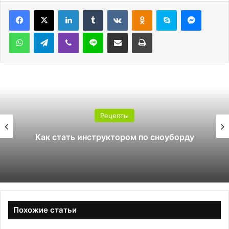
LinkedIn
Tumblr
Вконтакте
Одноклассники
Skype
Messen
WhatsApp
Telegram
Viber
Line
Поделиться через электронную почту
Печатать
Рецепты
Как стать инструктором по сноуборду
Похожие статьи