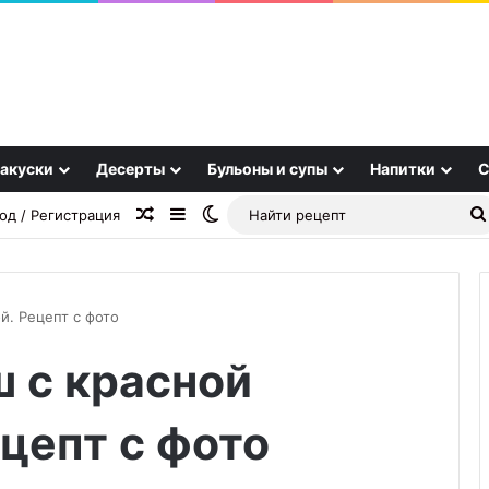
акуски
Десерты
Бульоны и супы
Напитки
С
Случайная статья
Sidebar
Switch skin
од / Регистрация
й. Рецепт с фото
ш с красной
Клюквенный
cоус
цепт с фото