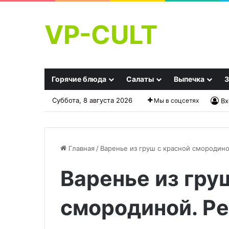
VP-CULT
Горячие блюда
Салаты
Выпечка
З
Суббота, 8 августа 2026
Мы в соцсетях
Вх
Главная
/
Варенье из груш с красной смородино
Варенье из гру
Бульон
Почему
на
стоит
все
есть
смородиной. Ре
случаи
больше
жизни
яблок: