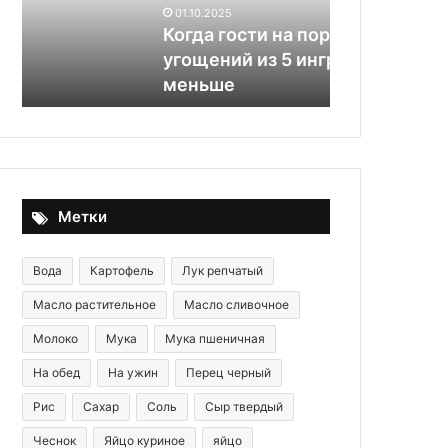
угощений
грибы
01.10.2025
01.10.2025
из
до
Когда гости на пороге: топ-5
Снова «упл
5
золотистой
угощений из 5 ингредиентов и
жарить гри
ингредиентов
корочки
меньше
корочки
и
меньше
Метки
Вода
Картофель
Лук репчатый
Масло растительное
Масло сливочное
Молоко
Мука
Мука пшеничная
На обед
На ужин
Перец черный
Рис
Сахар
Соль
Сыр твердый
Чеснок
Яйцо куриное
яйцо