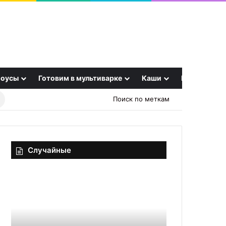
оусы
Готовим в мультиварке
Каши
Еще
Найти
Поиск по меткам
рецепт
Случайные
Когда
Снова
гости
«уплыли»?
на
Вот
пороге:
как
топ-5
жарить