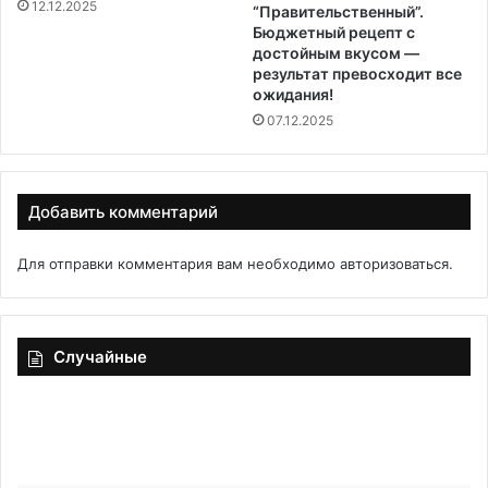
12.12.2025
“Правительственный”.
Бюджетный рецепт с
достойным вкусом —
результат превосходит все
ожидания!
07.12.2025
Добавить комментарий
Для отправки комментария вам необходимо
авторизоваться
.
Случайные
Варить
Де
уже
«С
не
до
захочется