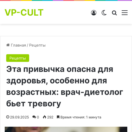
VP-CULT
Войти
Switch skin
Найти
М
Главная
/
Рецепты
Рецепты
Эта привычка опасна для
здоровья, особенно для
возрастных: врач-диетолог
бьет тревогу
29.09.2025
0
292
Время чтения: 1 минута