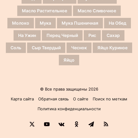
Масло Растительное
Масло Сливочное
Молоко
Мука
Мука Пшеничная
На Обед
На Ужин
Перец Черный
Рис
Сахар
Соль
Сыр Твердый
Чеснок
Яйцо Куриное
Яйцо
© Все права защищены 2026
Карта сайта
Обратная связь
О сайте
Поиск по меткам
Политика конфиденциальности
X
YouTube
vk.com
Одноклассники
Telegram
RSS