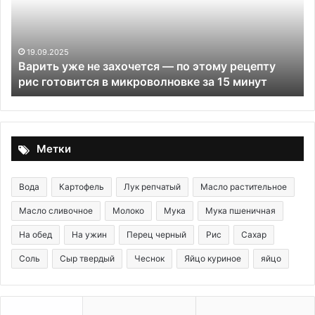
—
по
этому
рецепту
19.09.2025
Варить уже не захочется — по этому рецепту
рис
рис готовится в микроволновке за 15 минут
готовится
в
микроволновке
за
15
Метки
минут
Вода
Картофель
Лук репчатый
Масло растительное
Масло сливочное
Молоко
Мука
Мука пшеничная
На обед
На ужин
Перец черный
Рис
Сахар
Соль
Сыр твердый
Чеснок
Яйцо куриное
яйцо