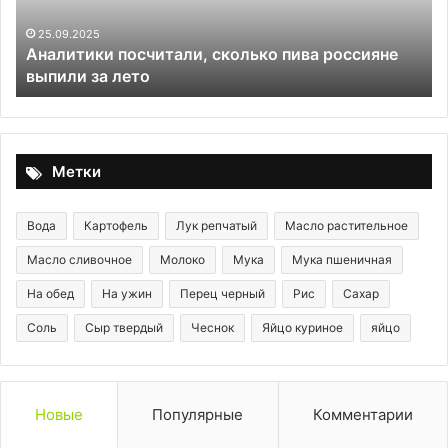
за
«Е
лето
шк
25.09.2025
Аналитики посчитали, сколько пива россияне
в
выпили за лето
со
и
вы
ма
на
Метки
пр
Вода
Картофель
Лук репчатый
Масло растительное
Масло сливочное
Молоко
Мука
Мука пшеничная
На обед
На ужин
Перец черный
Рис
Сахар
Соль
Сыр твердый
Чеснок
Яйцо куриное
яйцо
Новые
Популярные
Комментарии