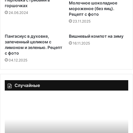
Молочное шоколадное
горшочках
мороженое (без яиц).
24.06.2024
Рецепт с фото
23.11.2025
Пангасиус в духовке,
Вишневый компот на зиму
запеченный целиком с
16.11.2025
лимоном и зеленью. Рецепт
с фото
04.12.2025
Случайные
Аналитики
Чи
посчитали,
эт
сколько
пр
пива
ка
россияне
ра
выпили
в