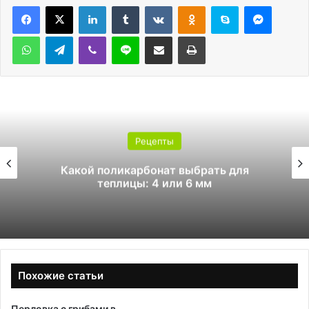
LinkedIn
Tumblr
Вконтакте
Одноклассники
Skype
Messen
WhatsApp
Telegram
Viber
Line
Поделиться через электронную почту
Печатать
Рецепты
Какой поликарбонат выбрать для
теплицы: 4 или 6 мм
Похожие статьи
Перловка с грибами в