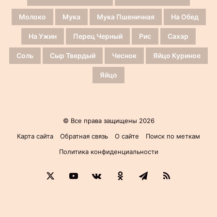
Молоко
Мука
Мука Пшеничная
На Обед
На Ужин
Перец Черный
Рис
Сахар
Соль
Сыр Твердый
Чеснок
Яйцо Куриное
Яйцо
© Все права защищены 2026
Карта сайта
Обратная связь
О сайте
Поиск по меткам
Политика конфиденциальности
X
YouTube
vk.com
Одноклассники
Telegram
RSS