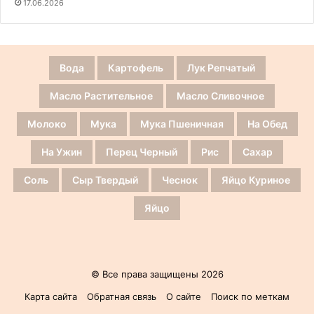
17.06.2026
Вода
Картофель
Лук Репчатый
Масло Растительное
Масло Сливочное
Молоко
Мука
Мука Пшеничная
На Обед
На Ужин
Перец Черный
Рис
Сахар
Соль
Сыр Твердый
Чеснок
Яйцо Куриное
Яйцо
© Все права защищены 2026
Карта сайта
Обратная связь
О сайте
Поиск по меткам