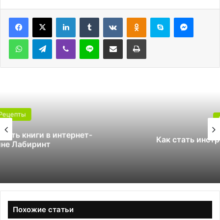
LinkedIn
Tumblr
Вконтакте
Одноклассники
Skype
Messen
WhatsApp
Telegram
Viber
Line
Поделиться через электронную почту
Печатать
Рецепты
Как стать инструктором по сноуборду
Похожие статьи