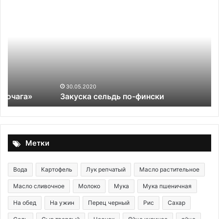
Закуска
М
сельдь
на
по-
Н
фински
го
Ло
20
Со
ас
30.05.2020
Закуска сельдь по-фински
Метки
Вода
Картофель
Лук репчатый
Масло растительное
Масло сливочное
Молоко
Мука
Мука пшеничная
На обед
На ужин
Перец черный
Рис
Сахар