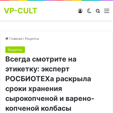
VP-CULT
Войти
Switch skin
Найти
М
Главная
/
Рецепты
Рецепты
Всегда смотрите на
этикетку: эксперт
РОСБИОТЕХа раскрыла
сроки хранения
сырокопченой и варено-
копченой колбасы