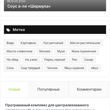
29.05.2020
Соус а-ля «Шермула»
Метки
Вода
Картофель
Лук репчатый
Масло растительное
Масло сливочное
Молоко
Мука
Мука пшеничная
На обед
На ужин
Перец черный
Рис
Сахар
Соль
Сыр твердый
Чеснок
Яйцо куриное
яйцо
Новые
Популярные
Комментарии
Программный комплекс для централизованного