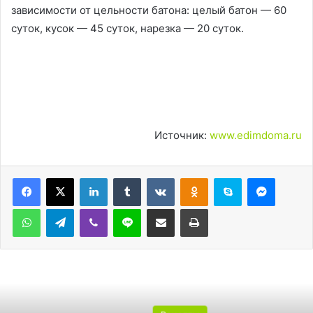
зависимости от цельности батона: целый батон — 60
суток, кусок — 45 суток, нарезка — 20 суток.
Источник:
www.edimdoma.ru
LinkedIn
Tumblr
Вконтакте
Одноклассники
Skype
Messen
WhatsApp
Telegram
Viber
Line
Поделиться через электронную почту
Печатать