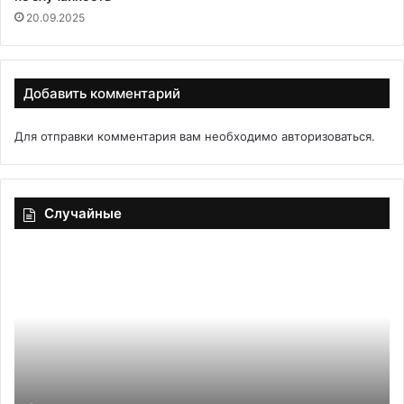
20.09.2025
Добавить комментарий
Для отправки комментария вам необходимо
авторизоваться
.
Случайные
Соус
Ко
а-
гр
ля
с
«Шермула»
ка