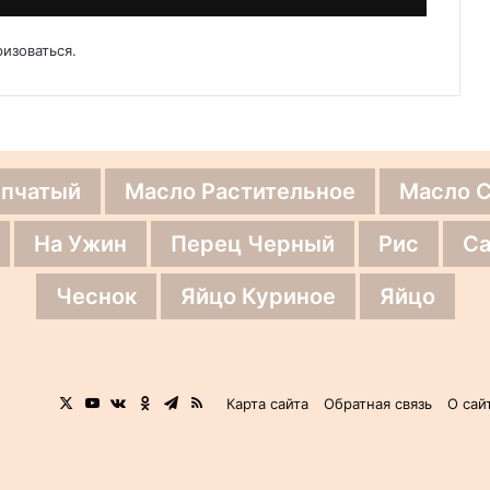
ризоваться
.
епчатый
Масло Растительное
Масло 
На Ужин
Перец Черный
Рис
Са
Чеснок
Яйцо Куриное
Яйцо
X
YouTube
vk.com
Одноклассники
Telegram
RSS
Карта сайта
Обратная связь
О сай