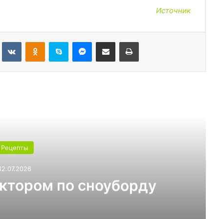
Источник
Tumblr
Вконтакте
Одноклассники
Skype
Messenger
Поделиться через электронную почту
Печатать
ь следующую
Рецепты
03.07.2026
т выбрать для теплицы:
ли 6 мм