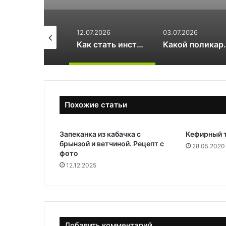
.07.2026
03.07.2026
17.06.2026
Как стать инструктором по сноуборду
Какой поликарбонат выбрать для теплицы: 4 или 6 мм
Похожие статьи
Запеканка из кабачка с
Кефирный 
брынзой и ветчиной. Рецепт с
28.05.2020
фото
12.12.2025
Добавить комментарий