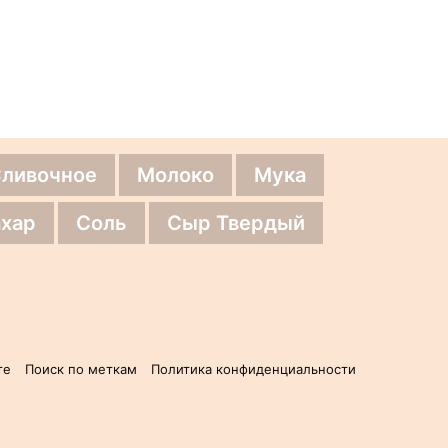
Сливочное
Молоко
Мука
хар
Соль
Сыр Твердый
те
Поиск по меткам
Политика конфиденциальности