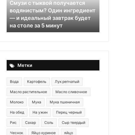
в
горшочках
т
24.06.2024
Гречка с с
29.11.2025
Скупка радиодеталей и плат
в горшочка
Метки
Вода
Картофель
Лук репчатый
Масло растительное
Масло сливочное
Молоко
Мука
Мука пшеничная
На обед
На ужин
Перец черный
Рис
Сахар
Соль
Сыр твердый
Чеснок
Яйцо куриное
яйцо