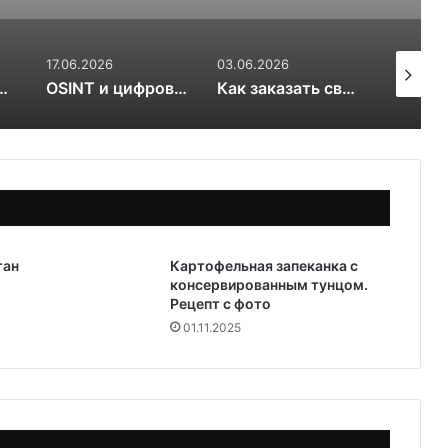
03.06.2026
17.03.2026
31.01.202
OSINT и цифровой след RuDossier Telegram
Как заказать свежие суши и роллы в Чайковском за 30 минут и почему это стоит попробовать попробовать
Вяленые сливы — солнечная алхимия вкуса
тан
Картофельная запеканка с
консервированным тунцом.
Рецепт с фото
01.11.2025