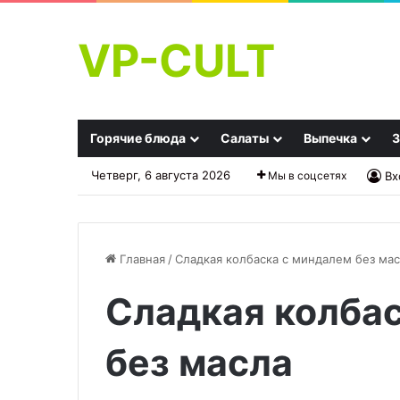
VP-CULT
Горячие блюда
Салаты
Выпечка
З
Четверг, 6 августа 2026
Мы в соцсетях
Вх
Главная
/
Сладкая колбаска с миндалем без ма
Сладкая колба
Оладьи
Крем-
классические
сыр
низкокалорийный
без масла