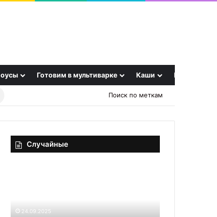
оусы
Готовим в мультиварке
Каши
Еще
Найти
Поиск по меткам
рецепт
Случайные
Скупка
Гречка
радиодеталей
с
и
сердечками
плат
и
грибами