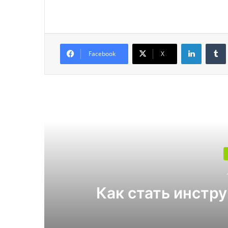
LinkedIn
Facebook
X
Читат
Какой поликарбона
4 и