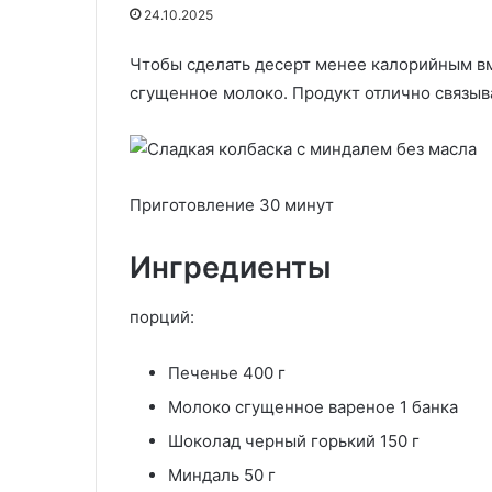
24.10.2025
Чтобы сделать десерт менее калорийным вм
18.11.2025
29.05.2020
Оладьи классические
Крем-сыр низ
сгущенное молоко. Продукт отлично связыв
Приготовление 30 минут
Ингредиенты
порций:
Печенье 400 г
Молоко сгущенное вареное 1 банка
Шоколад черный горький 150 г
Миндаль 50 г