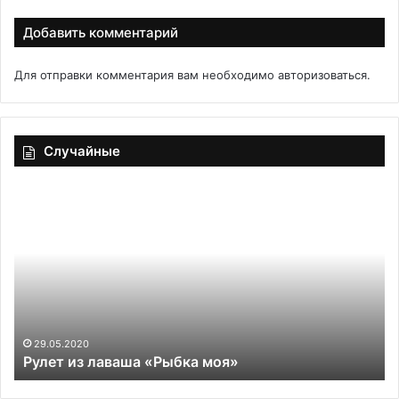
Добавить комментарий
Для отправки комментария вам необходимо
авторизоваться
.
Случайные
Рулет
Ко
из
це
лаваша
«к
«Рыбка
ра
моя»
со
по
эк
в
пр
29.05.2020
Рулет из лаваша «Рыбка моя»
в
ус
ин