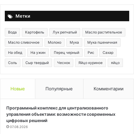
Метки
Вода
Картофель
Лук репчатый
Масло растительное
Масло сливочное
Молоко
Мука
Мука пшеничная
На обед
На ужин
Перец черный
Рис
Сахар
Соль
Сыр твердый
Чеснок
Яйцо куриное
яйцо
Новые
Популярные
Комментарии
Программный комплекс для централизованного
управления объектами: возможности современных
цифровых решений
07.08.2026