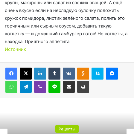
крупы, макароны или салат из свежих овощей. А ещё
очень вкусно если на несладкую булочку положить
кружок помидора, листик зелёного салата, полить это
горчичным или сырным соусом, добавить такую
котлетку — и домашний гамбургер готов! Не котлеты, а
находка! Приятного аппетита!
Источник
LinkedIn
Tumblr
Вконтакте
Одноклассники
Skype
Messen
WhatsApp
Telegram
Viber
Line
Поделиться через электронную почту
Печатать
Рецепты