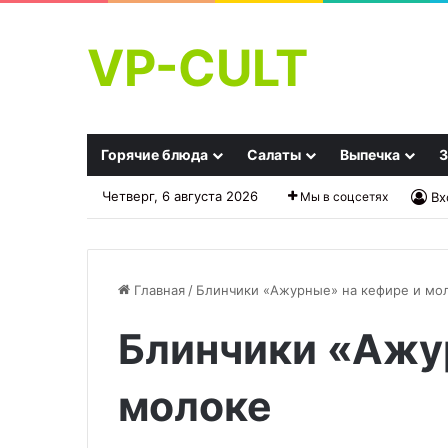
VP-CULT
Горячие блюда
Салаты
Выпечка
З
Четверг, 6 августа 2026
Мы в соцсетях
Вх
Главная
/
Блинчики «Ажурные» на кефире и мо
Блинчики «Ажу
Суп
Пышные
солянка
панкейки
классическая
на
молоке
молоке
с