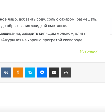
ное яйцо, добавить соду, соль с сахаром, размешать.
 до образования «жидкой сметаны».
мешивании, заварить кипящим молоком, влить
 «Ажурные» на хорошо прогретой сковороде.
Источник
Tumblr
Вконтакте
Одноклассники
Skype
Messenger
Поделиться через электронную почту
Печатать
ь следующую