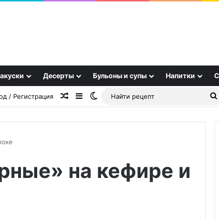
акуски
Десерты
Бульоны и супы
Напитки
С
Случайная статья
Sidebar
Switch skin
од / Регистрация
локе
рные» на кефире и
Тесто
для
пиццы