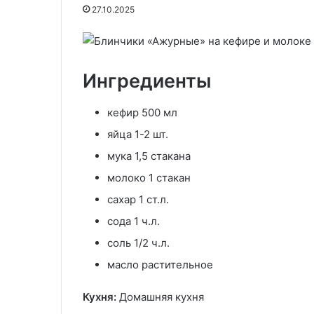
разрыхлителем
27.10.2025
09.12.2025
Пышные панкей
25.10.2025
Суп солянка классическая
разрыхлителе
Ингредиенты
кефир 500 мл
яйца 1-2 шт.
мука 1,5 стакана
молоко 1 стакан
сахар 1 ст.л.
сода 1 ч.л.
соль 1/2 ч.л.
масло растительное
Кухня:
Домашняя кухня