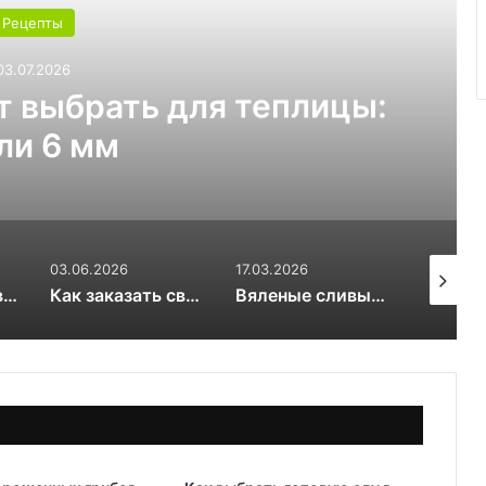
Рецепты
03.07.2026
т выбрать для теплицы:
ли 6 мм
03.06.2026
17.03.2026
31.01.202
OSINT и цифровой след RuDossier Telegram
Как заказать свежие суши и роллы в Чайковском за 30 минут и почему это стоит попробовать попробовать
Вяленые сливы — солнечная алхимия вкуса