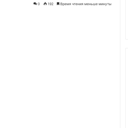
0
192
Время чтения меньше минуты
ки на молоке с
29.05.2020
м
Тесто для пиццы