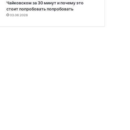
Чайковском за 30 минут и почему это
стоит попробовать попробовать
Рецепты
03.06.2026
17.06.2026
OSINT и цифровой след RuD
6
30.01.2026
29.01.2026
Торты с доставкой: виды, оформление и сроки
Топовый геймплей и ставки: как мелбет играть в 2026-м, не промахнувшись ни разу
Готовые смеси для выпечки кексов: состав, виды и рекомендации по использованию