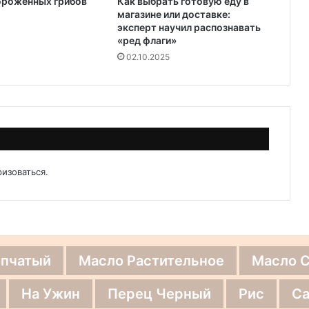
ороженных грибов
Как выбрать готовую еду в
магазине или доставке:
эксперт научил распознавать
«ред флаги»
02.10.2025
ризоваться
.
епчатый
Масло Растительное
Масло 
На Ужин
Перец Черный
Рис
Са