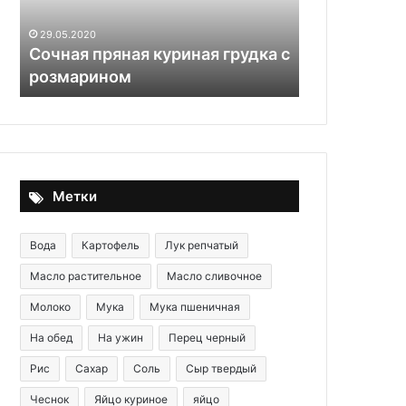
розмарином
об
этом!»: в С
этом!»:
многие всю
29.05.2020
в
Сочная пряная куриная грудка с
пользовали
Сети
розмарином
как надо?
доказали,
что
многие
всю
жизнь
неправильно
пользовались
Метки
овощечисткой
—
Вода
Картофель
Лук репчатый
как
надо?
Масло растительное
Масло сливочное
Молоко
Мука
Мука пшеничная
На обед
На ужин
Перец черный
Рис
Сахар
Соль
Сыр твердый
Чеснок
Яйцо куриное
яйцо