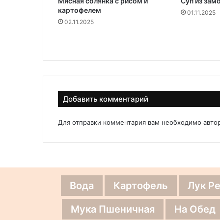
Мясная солянка с рисом и
Суп из зам
картофелем
01.11.2025
02.11.2025
Добавить комментарий
Для отправки комментария вам необходимо
авто
Вода
Картофель
Лук Р
Мука Пшеничная
На Обед