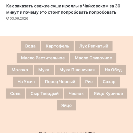
Как заказать свежие суши и роллы в Чайковском за 30
минут и почему это стоит попробовать попробовать
03.06.2026
Вода
Картофель
Лук Репчатый
Масло Растительное
Масло Сливочное
Молоко
Мука
Мука Пшеничная
На Обед
На Ужин
Перец Черный
Рис
Сахар
Соль
Сыр Твердый
Чеснок
Яйцо Куриное
Яйцо