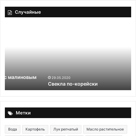
Случайные
Свекла
Эт
по-
ош
корейски
пр
за
ши
до
сл
ча
—
29.05.2020
Свекла по-корейски
яг
ли
по
Метки
Вода
Картофель
Лук репчатый
Масло растительное