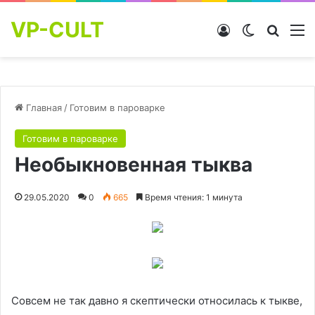
VP-CULT
Войти
Switch skin
Найти
М
Главная
/
Готовим в пароварке
Готовим в пароварке
Необыкновенная тыква
29.05.2020
0
665
Время чтения: 1 минута
Совсем не так давно я скептически относилась к тыкве,