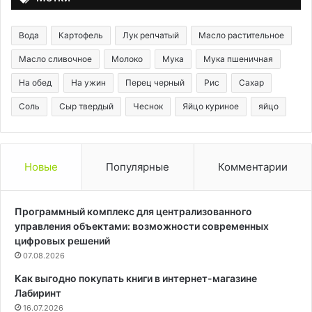
Вода
Картофель
Лук репчатый
Масло растительное
Масло сливочное
Молоко
Мука
Мука пшеничная
На обед
На ужин
Перец черный
Рис
Сахар
Соль
Сыр твердый
Чеснок
Яйцо куриное
яйцо
Новые
Популярные
Комментарии
Программный комплекс для централизованного
управления объектами: возможности современных
цифровых решений
07.08.2026
Как выгодно покупать книги в интернет-магазине
Лабиринт
16.07.2026