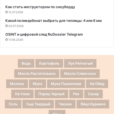
Как стать инструктором по сноуборду
12.07.2026
Какой поликарбонат выбрать для теплицы: 4 или 6 мм
03.07.2026
OSINT и цифровой след RuDossier Telegram
17.06.2026
Вода
Картофель
Лук Репчатый
Масло Растительное
Масло Сливочное
Молоко
Мука
Мука Пшеничная
На Обед
На Ужин
Перец Черный
Рис
Сахар
Соль
Сыр Твердый
Чеснок
Яйцо Куриное