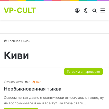
VP-CULT
Войти
Switch skin
Найти
М
Главная
/
Киви
Киви
Готовим в пароварке
29.05.2020
0
670
Необыкновенная тыква
Совсем не так давно я скептически относилась к тыкве, ну
не воспринимала я еe и все тут. На глаза стали…