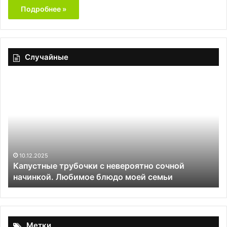
Подробнее »
Случайные
Капустные
Би
трубочки
то
с
с
невероятно
ай
сочной
сл
начинкой.
кр
Любимое
блюдо
10.12.2025
Капустные трубочки с невероятно сочной
моей
начинкой. Любимое блюдо моей семьи
семьи
Метки