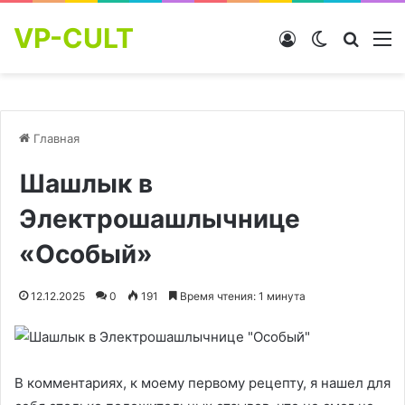
VP-CULT
Войти
Switch skin
Найти
М
Главная
Шашлык в
Электрошашлычнице
«Особый»
12.12.2025
0
191
Время чтения: 1 минута
В комментариях, к моему первому рецепту, я нашел для