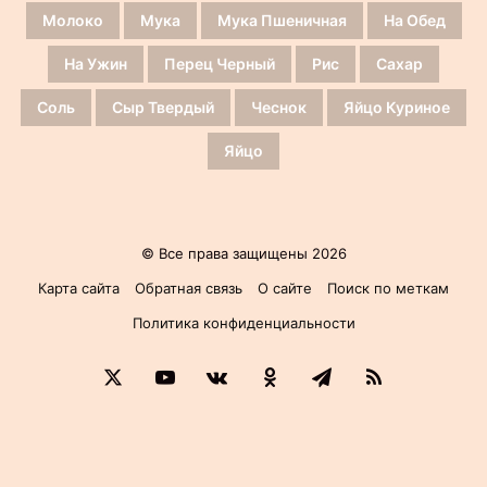
Молоко
Мука
Мука Пшеничная
На Обед
На Ужин
Перец Черный
Рис
Сахар
Соль
Сыр Твердый
Чеснок
Яйцо Куриное
Яйцо
© Все права защищены 2026
Карта сайта
Обратная связь
О сайте
Поиск по меткам
Политика конфиденциальности
X
YouTube
vk.com
Одноклассники
Telegram
RSS