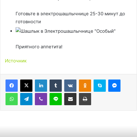
Готовьте в электрошашлычнице 25-30 минут до
готовности
Приятного аппетита!
Источник
LinkedIn
Tumblr
Вконтакте
Одноклассники
Skype
Messen
WhatsApp
Telegram
Viber
Line
Поделиться через электронную почту
Печатать