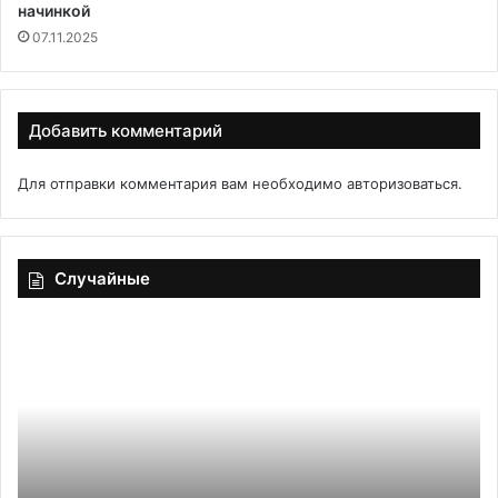
начинкой
07.11.2025
Добавить комментарий
Для отправки комментария вам необходимо
авторизоваться
.
Случайные
Индийское
Ун
мороженое
ра
на
вы
белом
уч
хлебе
ст
«Кулфи»
чт
бу
на