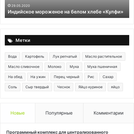
Б
29.05.2020
Индийское мороженое на белом хлебе «Кулфи»
—
20
Метки
Вода
Картофель
Лук репчатый
Масло растительное
Масло сливочное
Молоко
Мука
Мука пшеничная
На обед
На ужин
Перец черный
Рис
Сахар
Соль
Сыр твердый
Чеснок
Яйцо куриное
яйцо
Новые
Популярные
Комментарии
Программный комплекс для централизованного