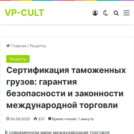
VP-CULT
Войти
Switch skin
Найти
М
Главная
/
Рецепты
Рецепты
Сертификация таможенных
грузов: гарантия
безопасности и законности
международной торговли
30.09.2025
337
Время чтения: 1 минута
В современном мире международная торговля