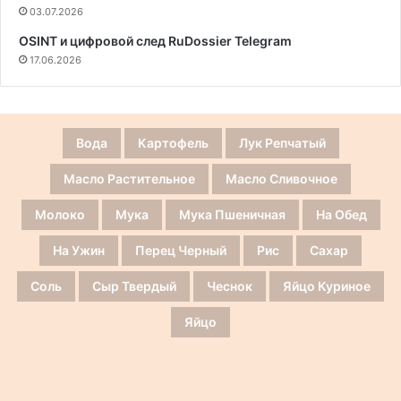
03.07.2026
OSINT и цифровой след RuDossier Telegram
17.06.2026
Вода
Картофель
Лук Репчатый
Масло Растительное
Масло Сливочное
Молоко
Мука
Мука Пшеничная
На Обед
На Ужин
Перец Черный
Рис
Сахар
Соль
Сыр Твердый
Чеснок
Яйцо Куриное
Яйцо