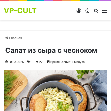
VP-CULT
Войти
Switch skin
Найти
М
Главная
Салат из сыра с чесноком
28.10.2025
0
228
Время чтения: 1 минута