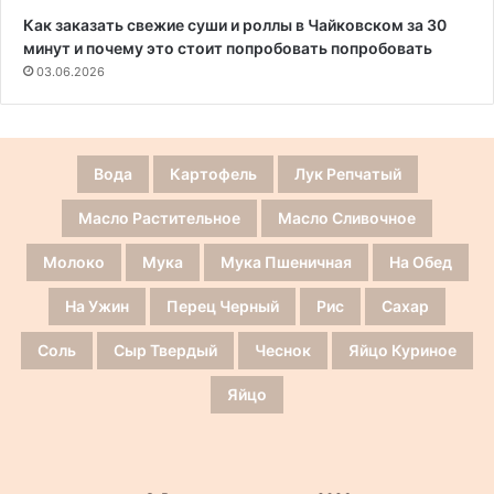
Как заказать свежие суши и роллы в Чайковском за 30
минут и почему это стоит попробовать попробовать
03.06.2026
Вода
Картофель
Лук Репчатый
Масло Растительное
Масло Сливочное
Молоко
Мука
Мука Пшеничная
На Обед
На Ужин
Перец Черный
Рис
Сахар
Соль
Сыр Твердый
Чеснок
Яйцо Куриное
Яйцо