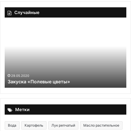
Случайные
Закуска
Бр
«Полевые
ли
цветы»
29.05.2020
Закуска «Полевые цветы»
Метки
Вода
Картофель
Лук репчатый
Масло растительное