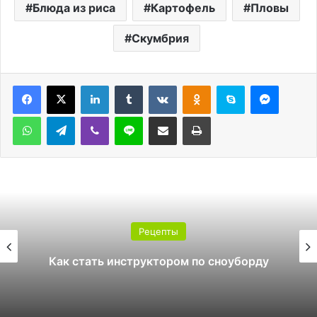
Блюда из риса
Картофель
Пловы
Скумбрия
LinkedIn
Tumblr
Вконтакте
Одноклассники
Skype
Messen
WhatsApp
Telegram
Viber
Line
Поделиться через электронную почту
Печатать
Рецепты
Как стать инструктором по сноуборду