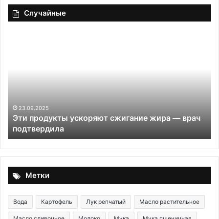
Случайные
Эти
М
продукты
хо
ускоряют
сжигание
жира
—
врач
подтвердила
23.09.2025
Эти продукты ускоряют сжигание жира — врач
подтвердила
Метки
Вода
Картофель
Лук репчатый
Масло растительное
Масло сливочное
Молоко
Мука
Мука пшеничная