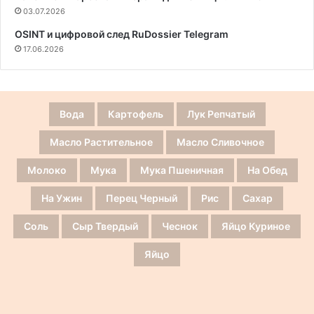
03.07.2026
OSINT и цифровой след RuDossier Telegram
17.06.2026
Вода
Картофель
Лук Репчатый
Масло Растительное
Масло Сливочное
Молоко
Мука
Мука Пшеничная
На Обед
На Ужин
Перец Черный
Рис
Сахар
Соль
Сыр Твердый
Чеснок
Яйцо Куриное
Яйцо