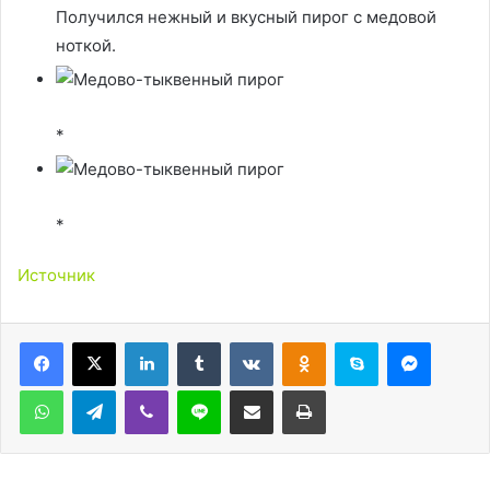
Получился нежный и вкусный пирог с медовой
ноткой.
*
*
Источник
LinkedIn
Tumblr
Вконтакте
Одноклассники
Skype
Messen
WhatsApp
Telegram
Viber
Line
Поделиться через электронную почту
Печатать