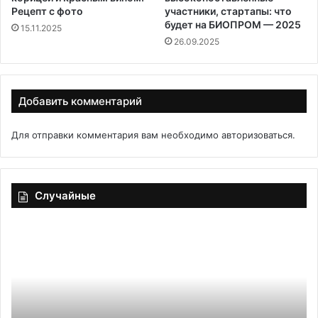
Рецепт с фото
участники, стартапы: что
будет на БИОПРОМ — 2025
15.11.2025
26.09.2025
Добавить комментарий
Для отправки комментария вам необходимо
авторизоваться
.
Случайные
Wube.ru
П
—
ша
кулинарный
с
портал
яб
для
в
вдохновения
ду