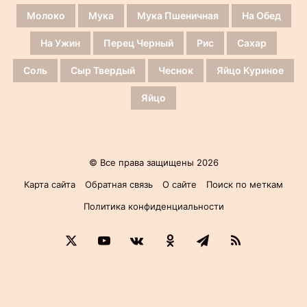
Молоко
Мука
Мука Пшеничная
На Обед
На Ужин
Перец Черный
Рис
Сахар
Соль
Сыр Твердый
Чеснок
Яйцо Куриное
Яйцо
© Все права защищены 2026
Карта сайта
Обратная связь
О сайте
Поиск по меткам
Политика конфиденциальности
X
YouTube
vk.com
Одноклассники
Telegram
RSS