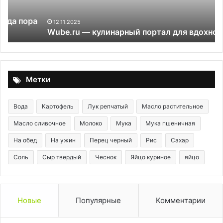
пр
а
12.11.2025
Wube.ru — кулинарный портал для вдохновения
Метки
Вода
Картофель
Лук репчатый
Масло растительное
Масло сливочное
Молоко
Мука
Мука пшеничная
На обед
На ужин
Перец черный
Рис
Сахар
Соль
Сыр твердый
Чеснок
Яйцо куриное
яйцо
Новые
Популярные
Комментарии