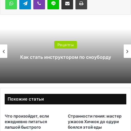
Рецепты
Какой полика
руктором по сноуборду
теплиц
Похожие статьи
Что произойдет, если
Странности гения: мастер
ежедневно питаться
ужасов Хичкок до одури
лапшой быстрого
боялся этой еды