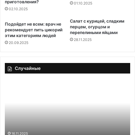
приготовления?
01.10.2025
02.10.2025
Салат с курицей, сладким
Подойдет не всем: врач не
перцем, огурцом и
рекомендует пить цикорий
перепелиными яйцами
этим категориям людей
28.11.2025
20.09.2025
Случайные
Котлеты
гречневые
с
капустой
29.05.2020