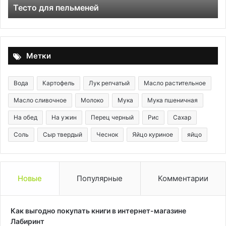
Котлеты гречневые с капустой
Метки
Вода
Картофель
Лук репчатый
Масло растительное
Масло сливочное
Молоко
Мука
Мука пшеничная
На обед
На ужин
Перец черный
Рис
Сахар
Соль
Сыр твердый
Чеснок
Яйцо куриное
яйцо
Новые
Популярные
Комментарии
Как выгодно покупать книги в интернет-магазине
Лабиринт