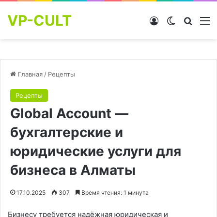
VP-CULT
Войти
Switch skin
Найти
М
Главная
/
Рецепты
Рецепты
Global Account —
бухгалтерские и
юридические услуги для
бизнеса в Алматы
17.10.2025
307
Время чтения: 1 минута
Бизнесу требуется надёжная юридическая и