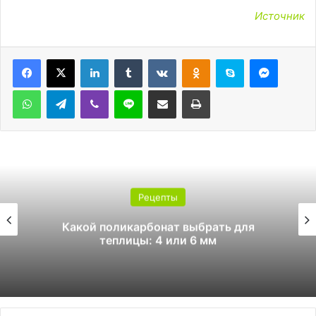
Источник
LinkedIn
Tumblr
Вконтакте
Одноклассники
Skype
Messen
WhatsApp
Telegram
Viber
Line
Поделиться через электронную почту
Печатать
Рецепты
Какой поликарбонат выбрать для
теплицы: 4 или 6 мм