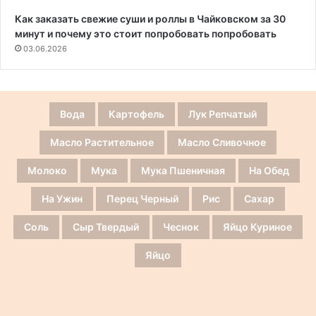
Как заказать свежие суши и роллы в Чайковском за 30
минут и почему это стоит попробовать попробовать
03.06.2026
Вода
Картофель
Лук Репчатый
Масло Растительное
Масло Сливочное
Молоко
Мука
Мука Пшеничная
На Обед
На Ужин
Перец Черный
Рис
Сахар
Соль
Сыр Твердый
Чеснок
Яйцо Куриное
Яйцо