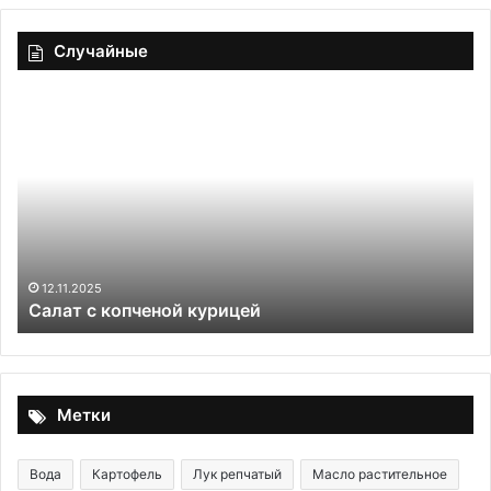
Случайные
Салат
Эк
с
на
копченой
пр
курицей
ос
ус
и
ра
чт
де
12.11.2025
Салат с копченой курицей
ес
не
си
от
от
Метки
по
Вода
Картофель
Лук репчатый
Масло растительное