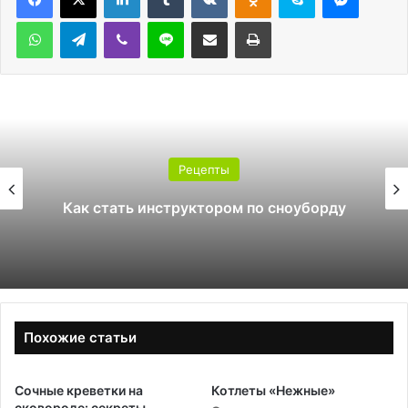
WhatsApp
Telegram
Viber
Line
Поделиться через электронную почту
Печатать
Рецепты
Как стать инструктором по сноуборду
Похожие статьи
Сочные креветки на
Котлеты «Нежные»
сковороде: секреты