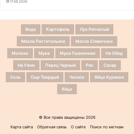
17.06.2026
Вода
Картофель
Лук Репчатый
Масло Растительное
Масло Сливочное
Молоко
Мука
Мука Пшеничная
На Обед
На Ужин
Перец Черный
Рис
Сахар
Соль
Сыр Твердый
Чеснок
Яйцо Куриное
Яйцо
© Все права защищены 2026
Карта сайта
Обратная связь
О сайте
Поиск по меткам