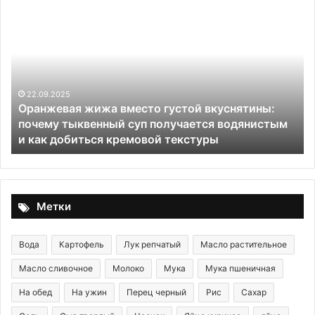
Оранжевая
Са
жижа
«Н
вместо
ча
густой
с
вкуснятины:
ку
почему
яй
тыквенный
ко
22.09.2025
Оранжевая жижа вместо густой вкуснятины:
суп
и
почему тыквенный суп получается водянистым
получается
с
и как добиться кремовой текстуры
водянистым
и
как
добиться
кремовой
Метки
текстуры
Вода
Картофель
Лук репчатый
Масло растительное
Масло сливочное
Молоко
Мука
Мука пшеничная
На обед
На ужин
Перец черный
Рис
Сахар