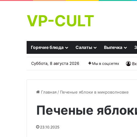
VP-CULT
Горячие блюда
Салаты
Выпечка
З
Суббота, 8 августа 2026
Мы в соцсетях
Вх
Главная
/
Печеные яблоки в микроволновке
Печеные яблок
В
Плавленый
Байкале
сыр
могут
полезнее
23.10.2025
снова
твердого?
разрешить
Эксперты
01.10.2025
26.09.2025