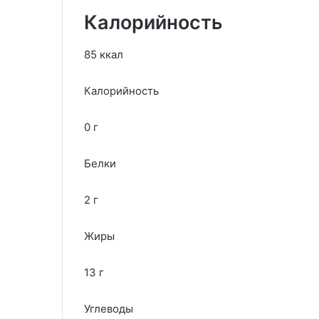
Калорийность
85 ккал
Калорийность
0 г
Белки
2 г
Жиры
13 г
Углеводы