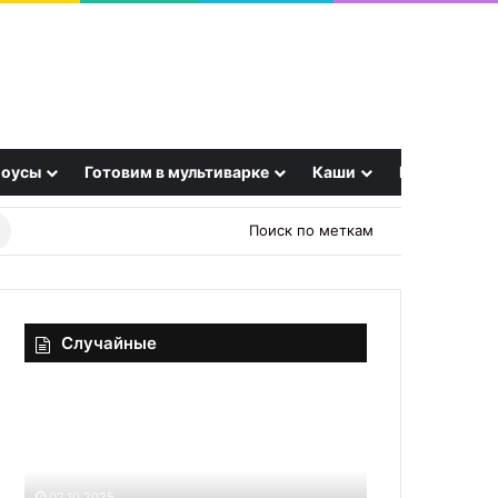
оусы
Готовим в мультиварке
Каши
Еще
Найти
Поиск по меткам
рецепт
Случайные
Борщ
Холодец
с
классический
мясом
классический