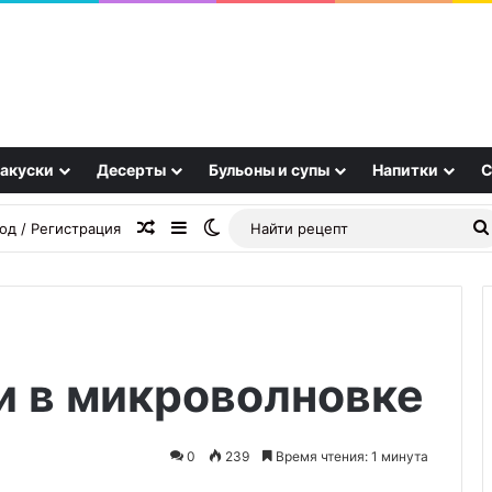
акуски
Десерты
Бульоны и супы
Напитки
С
Случайная статья
Sidebar
Switch skin
од / Регистрация
и в микроволновке
Овсянка
то
сухая,
0
239
Время чтения: 1 минута
то
жидкая:
02.10.2025