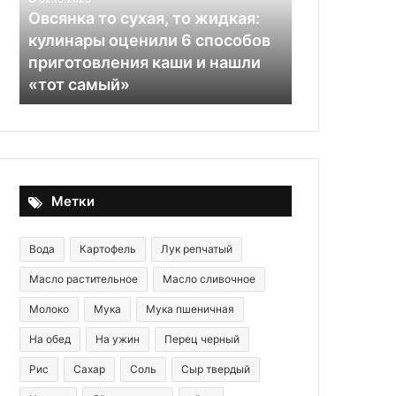
08.12.2025
26.11.2025
Борщ с мясом классический
Холодец кл
Метки
Вода
Картофель
Лук репчатый
Масло растительное
Масло сливочное
Молоко
Мука
Мука пшеничная
На обед
На ужин
Перец черный
Рис
Сахар
Соль
Сыр твердый