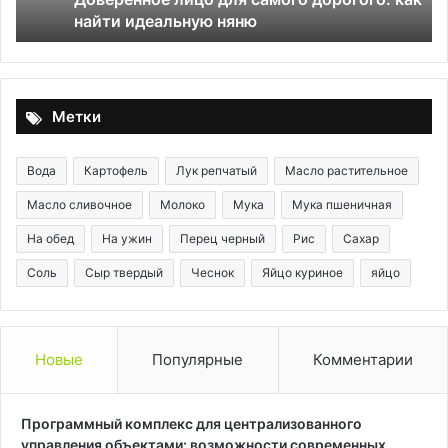
найти идеальную няню
Метки
Вода
Картофель
Лук репчатый
Масло растительное
Масло сливочное
Молоко
Мука
Мука пшеничная
На обед
На ужин
Перец черный
Рис
Сахар
Соль
Сыр твердый
Чеснок
Яйцо куриное
яйцо
Новые
Популярные
Комментарии
Программный комплекс для централизованного
управления объектами: возможности современных